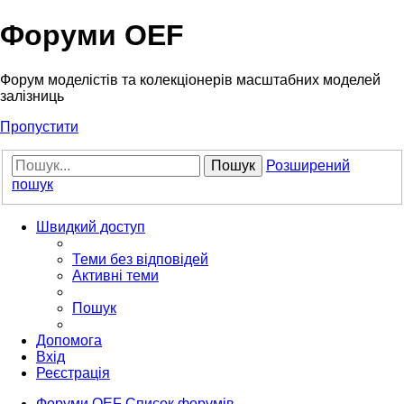
Форуми OEF
Форум моделістів та колекціонерів масштабних моделей
залізниць
Пропустити
Пошук
Розширений
пошук
Швидкий доступ
Теми без відповідей
Активні теми
Пошук
Допомога
Вхід
Реєстрація
Форуми OEF
Список форумів