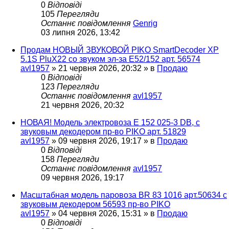
0
Відповіді
105
Перегляди
Останнє повідомлення
Genrig
03 липня 2026, 13:42
Продам НОВЫЙ ЗВУКОВОЙ PIKO SmartDecoder XP
5.1S PluX22 со звуком эл-за Е52/152 арт. 56574
avl1957
»
21 червня 2026, 20:32
» в
Продаю
0
Відповіді
123
Перегляди
Останнє повідомлення
avl1957
21 червня 2026, 20:32
НОВАЯ! Модель электровоза Е 152 025-3 DB, с
звуковым декодером пр-во PIKO арт. 51829
avl1957
»
09 червня 2026, 19:17
» в
Продаю
0
Відповіді
158
Перегляди
Останнє повідомлення
avl1957
09 червня 2026, 19:17
Масштабная модель паровоза BR 83 1016 арт.50634 с
звуковым декодером 56593 пр-во PIKO
avl1957
»
04 червня 2026, 15:31
» в
Продаю
0
Відповіді