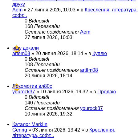
друку
Aem
»
27 липня 2026, 10:03
» в
Креслення, література,
софт...
0
Відповіді
168
Перегляди
Останнє повідомлення
Aem
27 липня 2026, 10:03
ищу декали
artëm08
»
20 липня 2026, 18:14
» в
Куплю
0
Відповіді
108
Перегляди
Останнє повідомлення
artëm08
20 липня 2026, 18:14
Локомотив вл80с
yourock37
»
10 липня 2026, 19:32
» в
Продаю
0
Відповіді
140
Перегляди
Останнє повідомлення
yourock37
10 липня 2026, 19:32
Каталог Marklin
Genrig
»
03 липня 2026, 13:42
» в
Креслення,
література, софт...