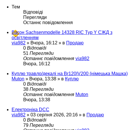
Тем
Відповіді
Перегляди
Останнє повідомлення
Вагон Sachsenmodelle 14328 RIC Typ Y СЖД з
освітленням
via982
»
Вчора, 16:12
» в
Продаю
0
Відповіді
51
Перегляди
Останнє повідомлення
via982
Вчора, 16:12
Куплю травло/декалі на Br120|V200 (німецька Машка)
Muton
»
Вчора, 13:38
» в
Куплю
0
Відповіді
38
Перегляди
Останнє повідомлення
Muton
Вчора, 13:38
Електроніка DCC
via982
»
03 серпня 2026, 20:16
» в
Продаю
0
Відповіді
79
Перегляди