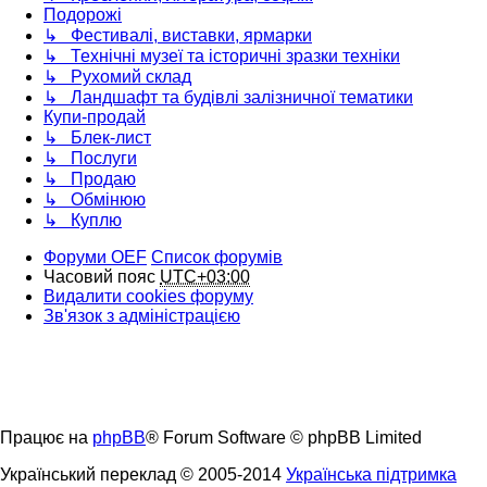
Подорожі
↳ Фестивалі, виставки, ярмарки
↳ Технічні музеї та історичні зразки техніки
↳ Рухомий склад
↳ Ландшафт та будівлі залізничної тематики
Купи-продай
↳ Блек-лист
↳ Послуги
↳ Продаю
↳ Обмінюю
↳ Куплю
Форуми OEF
Список форумів
Часовий пояс
UTC+03:00
Видалити cookies форуму
Зв'язок з адміністрацією
Працює на
phpBB
® Forum Software © phpBB Limited
Український переклад © 2005-2014
Українська підтримка