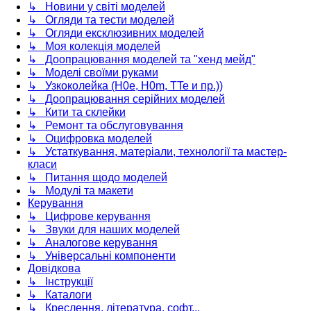
↳ Новини у світі моделей
↳ Огляди та тести моделей
↳ Огляди ексклюзивних моделей
↳ Моя колекція моделей
↳ Доопрацювання моделей та "хенд мейд"
↳ Моделі своїми руками
↳ Узкоколейка (H0e, H0m, TTe и пр.))
↳ Доопрацювання серійних моделей
↳ Кити та склейки
↳ Ремонт та обслуговування
↳ Оцифровка моделей
↳ Устаткування, матеріали, технології та мастер-
класи
↳ Питання щодо моделей
↳ Модулі та макети
Керування
↳ Цифрове керування
↳ Звуки для наших моделей
↳ Аналогове керування
↳ Універсальні компоненти
Довідкова
↳ Інструкції
↳ Каталоги
↳ Креслення, література, софт...