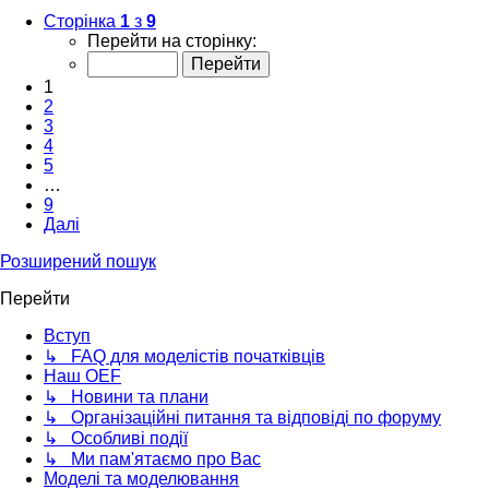
Сторінка
1
з
9
Перейти на сторінку:
1
2
3
4
5
…
9
Далі
Розширений пошук
Перейти
Вступ
↳ FAQ для моделістів початківців
Наш OEF
↳ Новини та плани
↳ Організаційні питання та відповіді по форуму
↳ Особливі події
↳ Ми пам'ятаємо про Вас
Моделі та моделювання