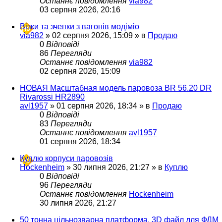
Останнє повідомлення
via982
03 серпня 2026, 20:16
Візки та зчепки з вагонів модіміо
via982
»
02 серпня 2026, 15:09
» в
Продаю
0
Відповіді
86
Перегляди
Останнє повідомлення
via982
02 серпня 2026, 15:09
НОВАЯ Масштабная модель паровоза BR 56.20 DR
Rivarossi HR2890
avl1957
»
01 серпня 2026, 18:34
» в
Продаю
0
Відповіді
83
Перегляди
Останнє повідомлення
avl1957
01 серпня 2026, 18:34
Куплю корпуси паровозів
Hockenheim
»
30 липня 2026, 21:27
» в
Куплю
0
Відповіді
96
Перегляди
Останнє повідомлення
Hockenheim
30 липня 2026, 21:27
50 тонна цільнозварна платформа. 3D файл для ФДМ