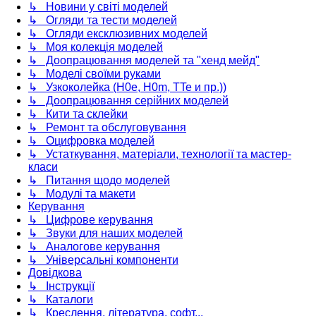
↳ Новини у світі моделей
↳ Огляди та тести моделей
↳ Огляди ексклюзивних моделей
↳ Моя колекція моделей
↳ Доопрацювання моделей та "хенд мейд"
↳ Моделі своїми руками
↳ Узкоколейка (H0e, H0m, TTe и пр.))
↳ Доопрацювання серійних моделей
↳ Кити та склейки
↳ Ремонт та обслуговування
↳ Оцифровка моделей
↳ Устаткування, матеріали, технології та мастер-
класи
↳ Питання щодо моделей
↳ Модулі та макети
Керування
↳ Цифрове керування
↳ Звуки для наших моделей
↳ Аналогове керування
↳ Універсальні компоненти
Довідкова
↳ Інструкції
↳ Каталоги
↳ Креслення, література, софт...