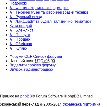
Подорожі
↳ Фестивалі, виставки, ярмарки
↳ Технічні музеї та історичні зразки техніки
↳ Рухомий склад
↳ Ландшафт та будівлі залізничної тематики
Купи-продай
↳ Блек-лист
↳ Послуги
↳ Продаю
↳ Обмінюю
↳ Куплю
Форуми OEF
Список форумів
Часовий пояс
UTC+03:00
Видалити cookies форуму
Зв'язок з адміністрацією
Працює на
phpBB
® Forum Software © phpBB Limited
Український переклад © 2005-2014
Українська підтримка