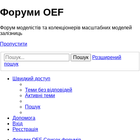
Форуми OEF
Форум моделістів та колекціонерів масштабних моделей
залізниць
Пропустити
Пошук
Розширений
пошук
Швидкий доступ
Теми без відповідей
Активні теми
Пошук
Допомога
Вхід
Реєстрація
Форуми OEF
Список форумів