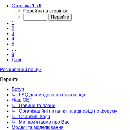
Сторінка
1
з
9
Перейти на сторінку:
1
2
3
4
5
…
9
Далі
Розширений пошук
Перейти
Вступ
↳ FAQ для моделістів початківців
Наш OEF
↳ Новини та плани
↳ Організаційні питання та відповіді по форуму
↳ Особливі події
↳ Ми пам'ятаємо про Вас
Моделі та моделювання