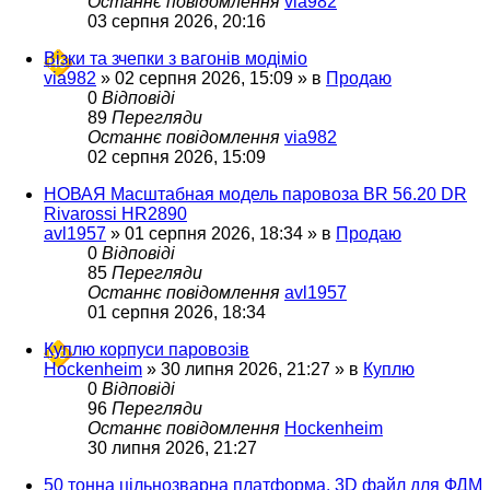
Останнє повідомлення
via982
03 серпня 2026, 20:16
Візки та зчепки з вагонів модіміо
via982
»
02 серпня 2026, 15:09
» в
Продаю
0
Відповіді
89
Перегляди
Останнє повідомлення
via982
02 серпня 2026, 15:09
НОВАЯ Масштабная модель паровоза BR 56.20 DR
Rivarossi HR2890
avl1957
»
01 серпня 2026, 18:34
» в
Продаю
0
Відповіді
85
Перегляди
Останнє повідомлення
avl1957
01 серпня 2026, 18:34
Куплю корпуси паровозів
Hockenheim
»
30 липня 2026, 21:27
» в
Куплю
0
Відповіді
96
Перегляди
Останнє повідомлення
Hockenheim
30 липня 2026, 21:27
50 тонна цільнозварна платформа. 3D файл для ФДМ