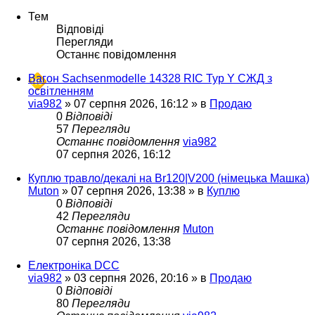
Тем
Відповіді
Перегляди
Останнє повідомлення
Вагон Sachsenmodelle 14328 RIC Typ Y СЖД з
освітленням
via982
»
07 серпня 2026, 16:12
» в
Продаю
0
Відповіді
57
Перегляди
Останнє повідомлення
via982
07 серпня 2026, 16:12
Куплю травло/декалі на Br120|V200 (німецька Машка)
Muton
»
07 серпня 2026, 13:38
» в
Куплю
0
Відповіді
42
Перегляди
Останнє повідомлення
Muton
07 серпня 2026, 13:38
Електроніка DCC
via982
»
03 серпня 2026, 20:16
» в
Продаю
0
Відповіді
80
Перегляди