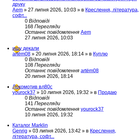
друку
Aem
»
27 липня 2026, 10:03
» в
Креслення, література,
софт...
0
Відповіді
168
Перегляди
Останнє повідомлення
Aem
27 липня 2026, 10:03
ищу декали
artëm08
»
20 липня 2026, 18:14
» в
Куплю
0
Відповіді
108
Перегляди
Останнє повідомлення
artëm08
20 липня 2026, 18:14
Локомотив вл80с
yourock37
»
10 липня 2026, 19:32
» в
Продаю
0
Відповіді
141
Перегляди
Останнє повідомлення
yourock37
10 липня 2026, 19:32
Каталог Marklin
Genrig
»
03 липня 2026, 13:42
» в
Креслення,
література, софт...