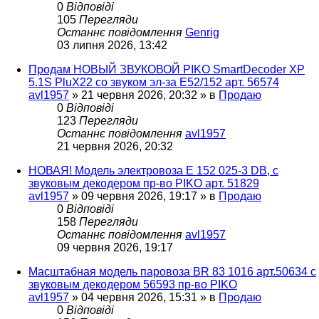
0
Відповіді
105
Перегляди
Останнє повідомлення
Genrig
03 липня 2026, 13:42
Продам НОВЫЙ ЗВУКОВОЙ PIKO SmartDecoder XP
5.1S PluX22 со звуком эл-за Е52/152 арт. 56574
avl1957
»
21 червня 2026, 20:32
» в
Продаю
0
Відповіді
123
Перегляди
Останнє повідомлення
avl1957
21 червня 2026, 20:32
НОВАЯ! Модель электровоза Е 152 025-3 DB, с
звуковым декодером пр-во PIKO арт. 51829
avl1957
»
09 червня 2026, 19:17
» в
Продаю
0
Відповіді
158
Перегляди
Останнє повідомлення
avl1957
09 червня 2026, 19:17
Масштабная модель паровоза BR 83 1016 арт.50634 с
звуковым декодером 56593 пр-во PIKO
avl1957
»
04 червня 2026, 15:31
» в
Продаю
0
Відповіді