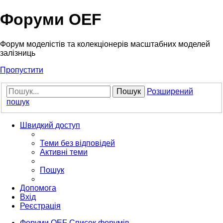
Форуми OEF
Форум моделістів та колекціонерів масштабних моделей
залізниць
Пропустити
Пошук
Розширений
пошук
Швидкий доступ
Теми без відповідей
Активні теми
Пошук
Допомога
Вхід
Реєстрація
Форуми OEF
Список форумів