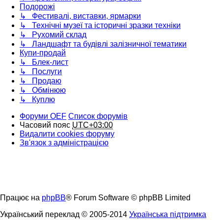
Подорожі
↳ Фестивалі, виставки, ярмарки
↳ Технічні музеї та історичні зразки техніки
↳ Рухомий склад
↳ Ландшафт та будівлі залізничної тематики
Купи-продай
↳ Блек-лист
↳ Послуги
↳ Продаю
↳ Обмінюю
↳ Куплю
Форуми OEF
Список форумів
Часовий пояс
UTC+03:00
Видалити cookies форуму
Зв'язок з адміністрацією
Працює на
phpBB
® Forum Software © phpBB Limited
Український переклад © 2005-2014
Українська підтримка