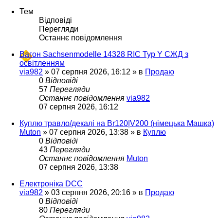
Тем
Відповіді
Перегляди
Останнє повідомлення
Вагон Sachsenmodelle 14328 RIC Typ Y СЖД з
освітленням
via982
»
07 серпня 2026, 16:12
» в
Продаю
0
Відповіді
57
Перегляди
Останнє повідомлення
via982
07 серпня 2026, 16:12
Куплю травло/декалі на Br120|V200 (німецька Машка)
Muton
»
07 серпня 2026, 13:38
» в
Куплю
0
Відповіді
43
Перегляди
Останнє повідомлення
Muton
07 серпня 2026, 13:38
Електроніка DCC
via982
»
03 серпня 2026, 20:16
» в
Продаю
0
Відповіді
80
Перегляди