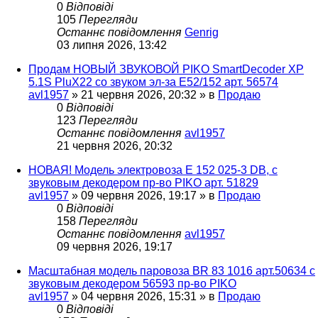
0
Відповіді
105
Перегляди
Останнє повідомлення
Genrig
03 липня 2026, 13:42
Продам НОВЫЙ ЗВУКОВОЙ PIKO SmartDecoder XP
5.1S PluX22 со звуком эл-за Е52/152 арт. 56574
avl1957
»
21 червня 2026, 20:32
» в
Продаю
0
Відповіді
123
Перегляди
Останнє повідомлення
avl1957
21 червня 2026, 20:32
НОВАЯ! Модель электровоза Е 152 025-3 DB, с
звуковым декодером пр-во PIKO арт. 51829
avl1957
»
09 червня 2026, 19:17
» в
Продаю
0
Відповіді
158
Перегляди
Останнє повідомлення
avl1957
09 червня 2026, 19:17
Масштабная модель паровоза BR 83 1016 арт.50634 с
звуковым декодером 56593 пр-во PIKO
avl1957
»
04 червня 2026, 15:31
» в
Продаю
0
Відповіді