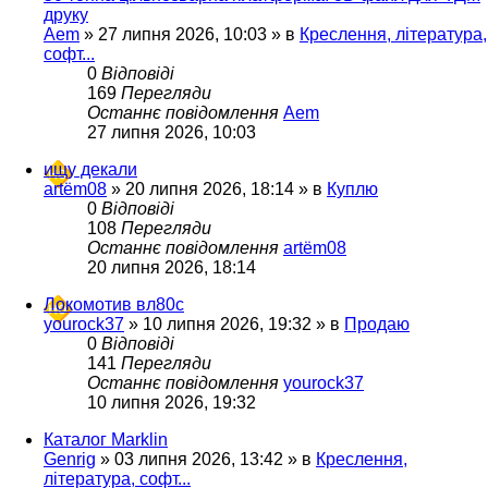
друку
Aem
»
27 липня 2026, 10:03
» в
Креслення, література,
софт...
0
Відповіді
169
Перегляди
Останнє повідомлення
Aem
27 липня 2026, 10:03
ищу декали
artëm08
»
20 липня 2026, 18:14
» в
Куплю
0
Відповіді
108
Перегляди
Останнє повідомлення
artëm08
20 липня 2026, 18:14
Локомотив вл80с
yourock37
»
10 липня 2026, 19:32
» в
Продаю
0
Відповіді
141
Перегляди
Останнє повідомлення
yourock37
10 липня 2026, 19:32
Каталог Marklin
Genrig
»
03 липня 2026, 13:42
» в
Креслення,
література, софт...