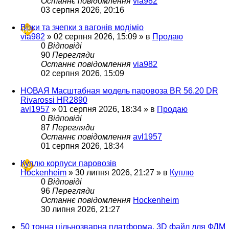
Останнє повідомлення
via982
03 серпня 2026, 20:16
Візки та зчепки з вагонів модіміо
via982
»
02 серпня 2026, 15:09
» в
Продаю
0
Відповіді
90
Перегляди
Останнє повідомлення
via982
02 серпня 2026, 15:09
НОВАЯ Масштабная модель паровоза BR 56.20 DR
Rivarossi HR2890
avl1957
»
01 серпня 2026, 18:34
» в
Продаю
0
Відповіді
87
Перегляди
Останнє повідомлення
avl1957
01 серпня 2026, 18:34
Куплю корпуси паровозів
Hockenheim
»
30 липня 2026, 21:27
» в
Куплю
0
Відповіді
96
Перегляди
Останнє повідомлення
Hockenheim
30 липня 2026, 21:27
50 тонна цільнозварна платформа. 3D файл для ФДМ