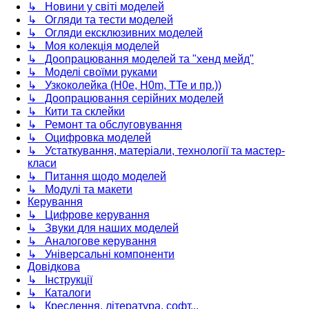
↳ Новини у світі моделей
↳ Огляди та тести моделей
↳ Огляди ексклюзивних моделей
↳ Моя колекція моделей
↳ Доопрацювання моделей та "хенд мейд"
↳ Моделі своїми руками
↳ Узкоколейка (H0e, H0m, TTe и пр.))
↳ Доопрацювання серійних моделей
↳ Кити та склейки
↳ Ремонт та обслуговування
↳ Оцифровка моделей
↳ Устаткування, матеріали, технології та мастер-
класи
↳ Питання щодо моделей
↳ Модулі та макети
Керування
↳ Цифрове керування
↳ Звуки для наших моделей
↳ Аналогове керування
↳ Універсальні компоненти
Довідкова
↳ Інструкції
↳ Каталоги
↳ Креслення, література, софт...