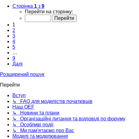
Сторінка
1
з
9
Перейти на сторінку:
1
2
3
4
5
…
9
Далі
Розширений пошук
Перейти
Вступ
↳ FAQ для моделістів початківців
Наш OEF
↳ Новини та плани
↳ Організаційні питання та відповіді по форуму
↳ Особливі події
↳ Ми пам'ятаємо про Вас
Моделі та моделювання