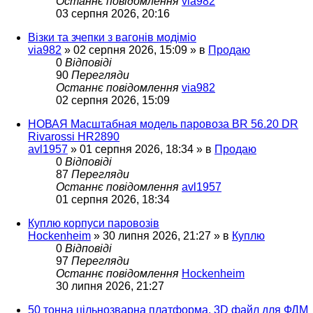
Останнє повідомлення
via982
03 серпня 2026, 20:16
Візки та зчепки з вагонів модіміо
via982
»
02 серпня 2026, 15:09
» в
Продаю
0
Відповіді
90
Перегляди
Останнє повідомлення
via982
02 серпня 2026, 15:09
НОВАЯ Масштабная модель паровоза BR 56.20 DR
Rivarossi HR2890
avl1957
»
01 серпня 2026, 18:34
» в
Продаю
0
Відповіді
87
Перегляди
Останнє повідомлення
avl1957
01 серпня 2026, 18:34
Куплю корпуси паровозів
Hockenheim
»
30 липня 2026, 21:27
» в
Куплю
0
Відповіді
97
Перегляди
Останнє повідомлення
Hockenheim
30 липня 2026, 21:27
50 тонна цільнозварна платформа. 3D файл для ФДМ