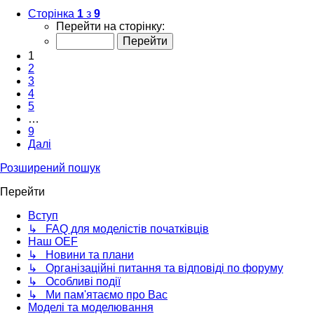
Сторінка
1
з
9
Перейти на сторінку:
1
2
3
4
5
…
9
Далі
Розширений пошук
Перейти
Вступ
↳ FAQ для моделістів початківців
Наш OEF
↳ Новини та плани
↳ Організаційні питання та відповіді по форуму
↳ Особливі події
↳ Ми пам'ятаємо про Вас
Моделі та моделювання