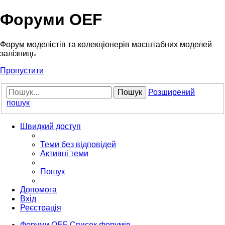
Форуми OEF
Форум моделістів та колекціонерів масштабних моделей
залізниць
Пропустити
Пошук
Розширений
пошук
Швидкий доступ
Теми без відповідей
Активні теми
Пошук
Допомога
Вхід
Реєстрація
Форуми OEF
Список форумів