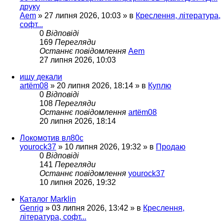
друку
Aem
»
27 липня 2026, 10:03
» в
Креслення, література,
софт...
0
Відповіді
169
Перегляди
Останнє повідомлення
Aem
27 липня 2026, 10:03
ищу декали
artëm08
»
20 липня 2026, 18:14
» в
Куплю
0
Відповіді
108
Перегляди
Останнє повідомлення
artëm08
20 липня 2026, 18:14
Локомотив вл80с
yourock37
»
10 липня 2026, 19:32
» в
Продаю
0
Відповіді
141
Перегляди
Останнє повідомлення
yourock37
10 липня 2026, 19:32
Каталог Marklin
Genrig
»
03 липня 2026, 13:42
» в
Креслення,
література, софт...