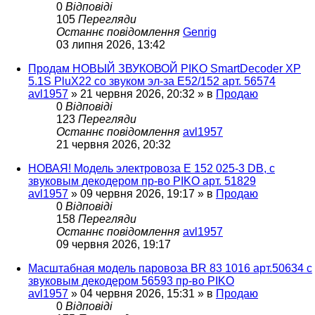
0
Відповіді
105
Перегляди
Останнє повідомлення
Genrig
03 липня 2026, 13:42
Продам НОВЫЙ ЗВУКОВОЙ PIKO SmartDecoder XP
5.1S PluX22 со звуком эл-за Е52/152 арт. 56574
avl1957
»
21 червня 2026, 20:32
» в
Продаю
0
Відповіді
123
Перегляди
Останнє повідомлення
avl1957
21 червня 2026, 20:32
НОВАЯ! Модель электровоза Е 152 025-3 DB, с
звуковым декодером пр-во PIKO арт. 51829
avl1957
»
09 червня 2026, 19:17
» в
Продаю
0
Відповіді
158
Перегляди
Останнє повідомлення
avl1957
09 червня 2026, 19:17
Масштабная модель паровоза BR 83 1016 арт.50634 с
звуковым декодером 56593 пр-во PIKO
avl1957
»
04 червня 2026, 15:31
» в
Продаю
0
Відповіді