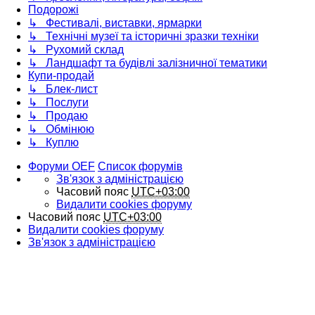
Подорожі
↳ Фестивалі, виставки, ярмарки
↳ Технічні музеї та історичні зразки техніки
↳ Рухомий склад
↳ Ландшафт та будівлі залізничної тематики
Купи-продай
↳ Блек-лист
↳ Послуги
↳ Продаю
↳ Обмінюю
↳ Куплю
Форуми OEF
Список форумів
Зв'язок з адміністрацією
Часовий пояс
UTC+03:00
Видалити cookies форуму
Часовий пояс
UTC+03:00
Видалити cookies форуму
Зв'язок з адміністрацією