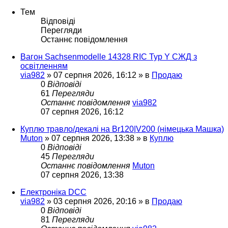
Тем
Відповіді
Перегляди
Останнє повідомлення
Вагон Sachsenmodelle 14328 RIC Typ Y СЖД з
освітленням
via982
»
07 серпня 2026, 16:12
» в
Продаю
0
Відповіді
61
Перегляди
Останнє повідомлення
via982
07 серпня 2026, 16:12
Куплю травло/декалі на Br120|V200 (німецька Машка)
Muton
»
07 серпня 2026, 13:38
» в
Куплю
0
Відповіді
45
Перегляди
Останнє повідомлення
Muton
07 серпня 2026, 13:38
Електроніка DCC
via982
»
03 серпня 2026, 20:16
» в
Продаю
0
Відповіді
81
Перегляди