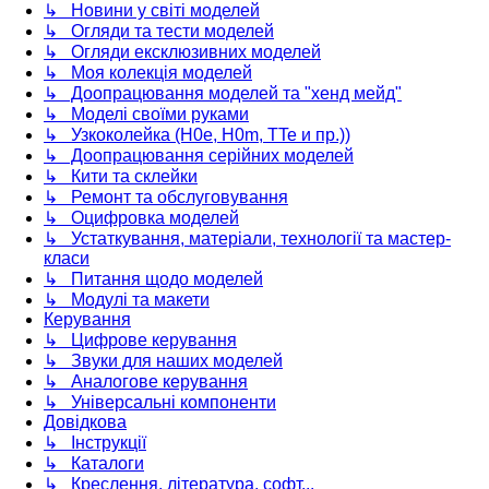
↳ Новини у світі моделей
↳ Огляди та тести моделей
↳ Огляди ексклюзивних моделей
↳ Моя колекція моделей
↳ Доопрацювання моделей та "хенд мейд"
↳ Моделі своїми руками
↳ Узкоколейка (H0e, H0m, TTe и пр.))
↳ Доопрацювання серійних моделей
↳ Кити та склейки
↳ Ремонт та обслуговування
↳ Оцифровка моделей
↳ Устаткування, матеріали, технології та мастер-
класи
↳ Питання щодо моделей
↳ Модулі та макети
Керування
↳ Цифрове керування
↳ Звуки для наших моделей
↳ Аналогове керування
↳ Універсальні компоненти
Довідкова
↳ Інструкції
↳ Каталоги
↳ Креслення, література, софт...