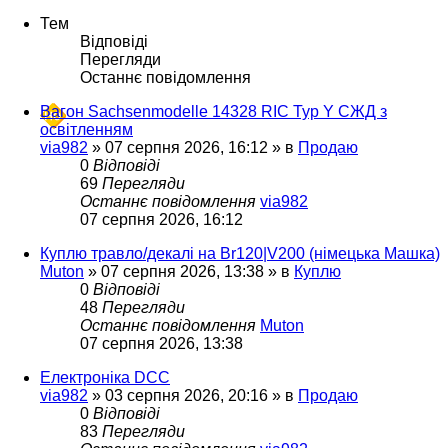
Тем
Відповіді
Перегляди
Останнє повідомлення
Вагон Sachsenmodelle 14328 RIC Typ Y СЖД з
освітленням
via982
»
07 серпня 2026, 16:12
» в
Продаю
0
Відповіді
69
Перегляди
Останнє повідомлення
via982
07 серпня 2026, 16:12
Куплю травло/декалі на Br120|V200 (німецька Машка)
Muton
»
07 серпня 2026, 13:38
» в
Куплю
0
Відповіді
48
Перегляди
Останнє повідомлення
Muton
07 серпня 2026, 13:38
Електроніка DCC
via982
»
03 серпня 2026, 20:16
» в
Продаю
0
Відповіді
83
Перегляди