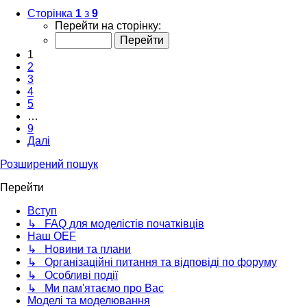
Сторінка
1
з
9
Перейти на сторінку:
1
2
3
4
5
…
9
Далі
Розширений пошук
Перейти
Вступ
↳ FAQ для моделістів початківців
Наш OEF
↳ Новини та плани
↳ Організаційні питання та відповіді по форуму
↳ Особливі події
↳ Ми пам'ятаємо про Вас
Моделі та моделювання