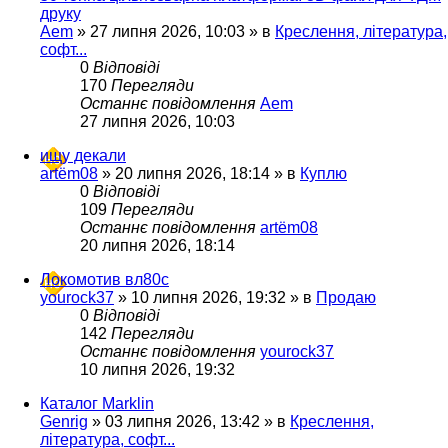
друку
Aem
»
27 липня 2026, 10:03
» в
Креслення, література,
софт...
0
Відповіді
170
Перегляди
Останнє повідомлення
Aem
27 липня 2026, 10:03
ищу декали
artëm08
»
20 липня 2026, 18:14
» в
Куплю
0
Відповіді
109
Перегляди
Останнє повідомлення
artëm08
20 липня 2026, 18:14
Локомотив вл80с
yourock37
»
10 липня 2026, 19:32
» в
Продаю
0
Відповіді
142
Перегляди
Останнє повідомлення
yourock37
10 липня 2026, 19:32
Каталог Marklin
Genrig
»
03 липня 2026, 13:42
» в
Креслення,
література, софт...