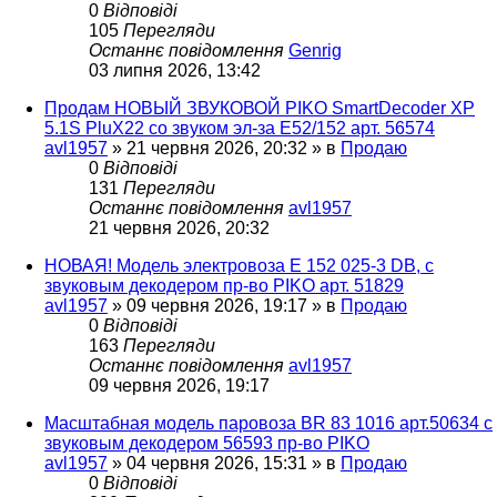
0
Відповіді
105
Перегляди
Останнє повідомлення
Genrig
03 липня 2026, 13:42
Продам НОВЫЙ ЗВУКОВОЙ PIKO SmartDecoder XP
5.1S PluX22 со звуком эл-за Е52/152 арт. 56574
avl1957
»
21 червня 2026, 20:32
» в
Продаю
0
Відповіді
131
Перегляди
Останнє повідомлення
avl1957
21 червня 2026, 20:32
НОВАЯ! Модель электровоза Е 152 025-3 DB, с
звуковым декодером пр-во PIKO арт. 51829
avl1957
»
09 червня 2026, 19:17
» в
Продаю
0
Відповіді
163
Перегляди
Останнє повідомлення
avl1957
09 червня 2026, 19:17
Масштабная модель паровоза BR 83 1016 арт.50634 с
звуковым декодером 56593 пр-во PIKO
avl1957
»
04 червня 2026, 15:31
» в
Продаю
0
Відповіді