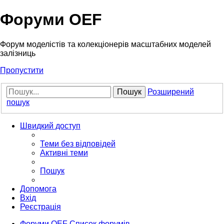
Форуми OEF
Форум моделістів та колекціонерів масштабних моделей
залізниць
Пропустити
Пошук
Розширений
пошук
Швидкий доступ
Теми без відповідей
Активні теми
Пошук
Допомога
Вхід
Реєстрація
Форуми OEF
Список форумів