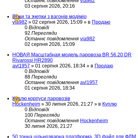
Останнє повідомлення
via982
03 серпня 2026, 20:16
Візки та зчепки з вагонів модіміо
via982
»
02 серпня 2026, 15:09
» в
Продаю
0
Відповіді
92
Перегляди
Останнє повідомлення
via982
02 серпня 2026, 15:09
НОВАЯ Масштабная модель паровоза BR 56.20 DR
Rivarossi HR2890
avl1957
»
01 серпня 2026, 18:34
» в
Продаю
0
Відповіді
88
Перегляди
Останнє повідомлення
avl1957
01 серпня 2026, 18:34
Куплю корпуси паровозів
Hockenheim
»
30 липня 2026, 21:27
» в
Куплю
0
Відповіді
100
Перегляди
Останнє повідомлення
Hockenheim
30 липня 2026, 21:27
50 тонна цільнозварна платформа. 3D файл для ФДМ