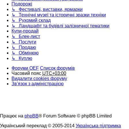
Подорожі
↳ Фестивалі, виставки, ярмарки
↳ Технічні музеї та історичні зразки техніки
↳ Рухомий склад
↳ Ландшафт та будівлі залізничної тематики
Купи-продай
↳ Блек-лист
↳ Послуги
↳ Продаю
↳ Обмінюю
↳ Куплю
Форуми OEF
Список форумів
Часовий пояс
UTC+03:00
Видалити cookies форуму
Зв'язок з адміністрацією
Працює на
phpBB
® Forum Software © phpBB Limited
Український переклад © 2005-2014
Українська підтримка