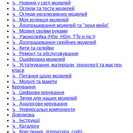
↳ Новини у світі моделей
↳ Огляди та тести моделей
↳ Огляди ексклюзивних моделей
↳ Моя колекція моделей
↳ Доопрацювання моделей та "хенд мейд"
↳ Моделі своїми руками
↳ Узкоколейка (H0e, H0m, TTe и пр.))
↳ Доопрацювання серійних моделей
↳ Кити та склейки
↳ Ремонт та обслуговування
↳ Оцифровка моделей
↳ Устаткування, матеріали, технології та мастер-
класи
↳ Питання щодо моделей
↳ Модулі та макети
Керування
↳ Цифрове керування
↳ Звуки для наших моделей
↳ Аналогове керування
↳ Універсальні компоненти
Довідкова
↳ Інструкції
↳ Каталоги
↳ Креслення, література, софт...