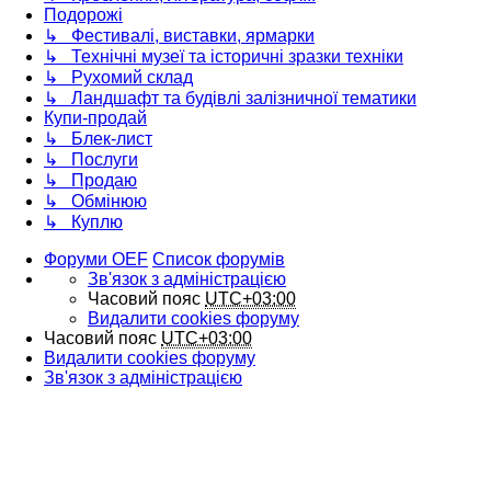
Подорожі
↳ Фестивалі, виставки, ярмарки
↳ Технічні музеї та історичні зразки техніки
↳ Рухомий склад
↳ Ландшафт та будівлі залізничної тематики
Купи-продай
↳ Блек-лист
↳ Послуги
↳ Продаю
↳ Обмінюю
↳ Куплю
Форуми OEF
Список форумів
Зв'язок з адміністрацією
Часовий пояс
UTC+03:00
Видалити cookies форуму
Часовий пояс
UTC+03:00
Видалити cookies форуму
Зв'язок з адміністрацією