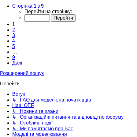
Сторінка
1
з
9
Перейти на сторінку:
1
2
3
4
5
…
9
Далі
Розширений пошук
Перейти
Вступ
↳ FAQ для моделістів початківців
Наш OEF
↳ Новини та плани
↳ Організаційні питання та відповіді по форуму
↳ Особливі події
↳ Ми пам'ятаємо про Вас
Моделі та моделювання