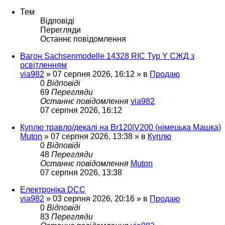
Тем
Відповіді
Перегляди
Останнє повідомлення
Вагон Sachsenmodelle 14328 RIC Typ Y СЖД з
освітленням
via982
»
07 серпня 2026, 16:12
» в
Продаю
0
Відповіді
69
Перегляди
Останнє повідомлення
via982
07 серпня 2026, 16:12
Куплю травло/декалі на Br120|V200 (німецька Машка)
Muton
»
07 серпня 2026, 13:38
» в
Куплю
0
Відповіді
48
Перегляди
Останнє повідомлення
Muton
07 серпня 2026, 13:38
Електроніка DCC
via982
»
03 серпня 2026, 20:16
» в
Продаю
0
Відповіді
83
Перегляди