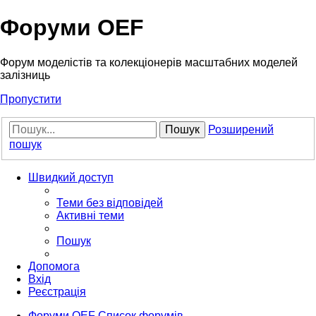
Форуми OEF
Форум моделістів та колекціонерів масштабних моделей
залізниць
Пропустити
Пошук
Розширений
пошук
Швидкий доступ
Теми без відповідей
Активні теми
Пошук
Допомога
Вхід
Реєстрація
Форуми OEF
Список форумів