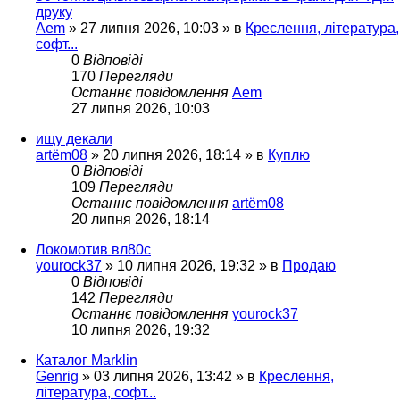
друку
Aem
»
27 липня 2026, 10:03
» в
Креслення, література,
софт...
0
Відповіді
170
Перегляди
Останнє повідомлення
Aem
27 липня 2026, 10:03
ищу декали
artëm08
»
20 липня 2026, 18:14
» в
Куплю
0
Відповіді
109
Перегляди
Останнє повідомлення
artëm08
20 липня 2026, 18:14
Локомотив вл80с
yourock37
»
10 липня 2026, 19:32
» в
Продаю
0
Відповіді
142
Перегляди
Останнє повідомлення
yourock37
10 липня 2026, 19:32
Каталог Marklin
Genrig
»
03 липня 2026, 13:42
» в
Креслення,
література, софт...