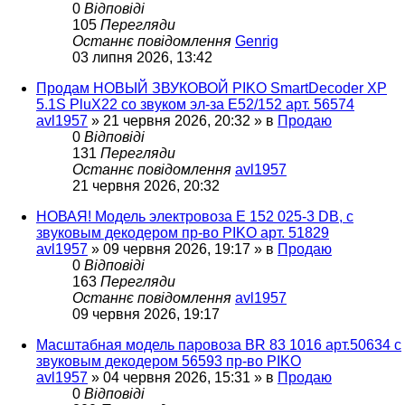
0
Відповіді
105
Перегляди
Останнє повідомлення
Genrig
03 липня 2026, 13:42
Продам НОВЫЙ ЗВУКОВОЙ PIKO SmartDecoder XP
5.1S PluX22 со звуком эл-за Е52/152 арт. 56574
avl1957
»
21 червня 2026, 20:32
» в
Продаю
0
Відповіді
131
Перегляди
Останнє повідомлення
avl1957
21 червня 2026, 20:32
НОВАЯ! Модель электровоза Е 152 025-3 DB, с
звуковым декодером пр-во PIKO арт. 51829
avl1957
»
09 червня 2026, 19:17
» в
Продаю
0
Відповіді
163
Перегляди
Останнє повідомлення
avl1957
09 червня 2026, 19:17
Масштабная модель паровоза BR 83 1016 арт.50634 с
звуковым декодером 56593 пр-во PIKO
avl1957
»
04 червня 2026, 15:31
» в
Продаю
0
Відповіді