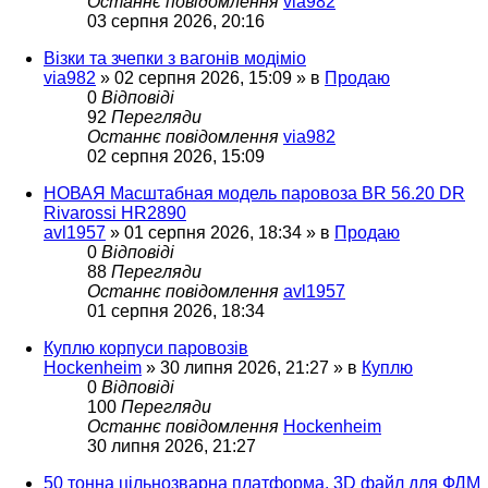
Останнє повідомлення
via982
03 серпня 2026, 20:16
Візки та зчепки з вагонів модіміо
via982
»
02 серпня 2026, 15:09
» в
Продаю
0
Відповіді
92
Перегляди
Останнє повідомлення
via982
02 серпня 2026, 15:09
НОВАЯ Масштабная модель паровоза BR 56.20 DR
Rivarossi HR2890
avl1957
»
01 серпня 2026, 18:34
» в
Продаю
0
Відповіді
88
Перегляди
Останнє повідомлення
avl1957
01 серпня 2026, 18:34
Куплю корпуси паровозів
Hockenheim
»
30 липня 2026, 21:27
» в
Куплю
0
Відповіді
100
Перегляди
Останнє повідомлення
Hockenheim
30 липня 2026, 21:27
50 тонна цільнозварна платформа. 3D файл для ФДМ