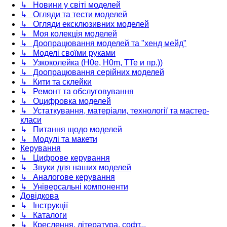
↳ Новини у світі моделей
↳ Огляди та тести моделей
↳ Огляди ексклюзивних моделей
↳ Моя колекція моделей
↳ Доопрацювання моделей та "хенд мейд"
↳ Моделі своїми руками
↳ Узкоколейка (H0e, H0m, TTe и пр.))
↳ Доопрацювання серійних моделей
↳ Кити та склейки
↳ Ремонт та обслуговування
↳ Оцифровка моделей
↳ Устаткування, матеріали, технології та мастер-
класи
↳ Питання щодо моделей
↳ Модулі та макети
Керування
↳ Цифрове керування
↳ Звуки для наших моделей
↳ Аналогове керування
↳ Універсальні компоненти
Довідкова
↳ Інструкції
↳ Каталоги
↳ Креслення, література, софт...