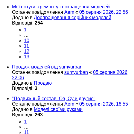
Мої потуги з ремонту і покращення моделей
Останнє повідомлення
Aem
«
05 серпня 2026, 22:56
Додано в
Доопрацювання серійних моделей
Відповіді:
254
1
…
10
11
12
13
Продаж моделей від sumyurban
Останнє повідомлення
sumyurban
«
05 серпня 2026,
22:06
Додано в
Продаю
Відповіді:
3
"Подвижный состав. Ов, Су и другие"
Останнє повідомлення
Aem
«
05 серпня 2026, 18:55
Додано в
Моделі своїми руками
Відповіді:
263
1
…
11