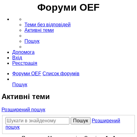
Форуми OEF
Теми без відповідей
Активні теми
Пошук
Допомога
Вхід
Реєстрація
Форуми OEF
Список форумів
Пошук
Активні теми
Розширений пошук
Пошук
Розширений
пошук