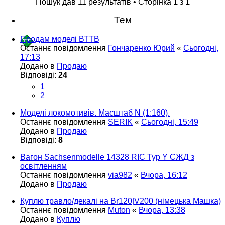
Пошук дав 11 результатів • Сторінка
1
з
1
Тем
Продам моделі ВТТВ
Останнє повідомлення
Гончаренко Юрий
«
Сьогодні,
17:13
Додано в
Продаю
Відповіді:
24
1
2
Моделі локомотивів. Масштаб N (1:160).
Останнє повідомлення
SERIK
«
Сьогодні, 15:49
Додано в
Продаю
Відповіді:
8
Вагон Sachsenmodelle 14328 RIC Typ Y СЖД з
освітленням
Останнє повідомлення
via982
«
Вчора, 16:12
Додано в
Продаю
Куплю травло/декалі на Br120|V200 (німецька Машка)
Останнє повідомлення
Muton
«
Вчора, 13:38
Додано в
Куплю