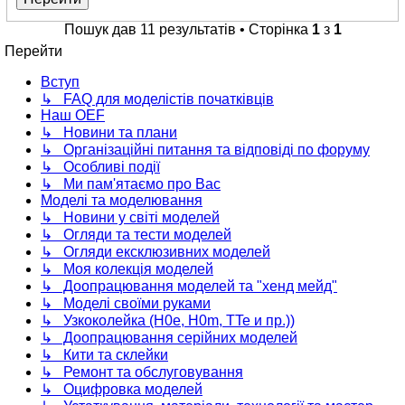
Пошук дав 11 результатів • Сторінка
1
з
1
Перейти
Вступ
↳ FAQ для моделістів початківців
Наш OEF
↳ Новини та плани
↳ Організаційні питання та відповіді по форуму
↳ Особливі події
↳ Ми пам'ятаємо про Вас
Моделі та моделювання
↳ Новини у світі моделей
↳ Огляди та тести моделей
↳ Огляди ексклюзивних моделей
↳ Моя колекція моделей
↳ Доопрацювання моделей та "хенд мейд"
↳ Моделі своїми руками
↳ Узкоколейка (H0e, H0m, TTe и пр.))
↳ Доопрацювання серійних моделей
↳ Кити та склейки
↳ Ремонт та обслуговування
↳ Оцифровка моделей