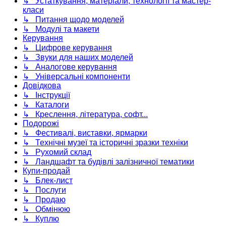
↳ Устаткування, матеріали, технології та мастер-
класи
↳ Питання щодо моделей
↳ Модулі та макети
Керування
↳ Цифрове керування
↳ Звуки для наших моделей
↳ Аналогове керування
↳ Універсальні компоненти
Довідкова
↳ Інструкції
↳ Каталоги
↳ Креслення, література, софт...
Подорожі
↳ Фестивалі, виставки, ярмарки
↳ Технічні музеї та історичні зразки техніки
↳ Рухомий склад
↳ Ландшафт та будівлі залізничної тематики
Купи-продай
↳ Блек-лист
↳ Послуги
↳ Продаю
↳ Обмінюю
↳ Куплю