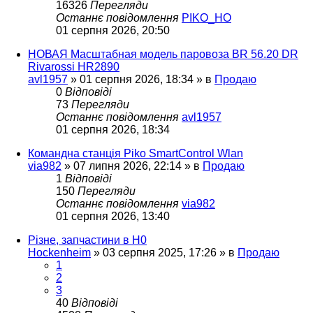
16326
Перегляди
Останнє повідомлення
PIKO_HO
01 серпня 2026, 20:50
НОВАЯ Масштабная модель паровоза BR 56.20 DR
Rivarossi HR2890
avl1957
»
01 серпня 2026, 18:34
» в
Продаю
0
Відповіді
73
Перегляди
Останнє повідомлення
avl1957
01 серпня 2026, 18:34
Командна станція Piko SmartControl Wlan
via982
»
07 липня 2026, 22:14
» в
Продаю
1
Відповіді
150
Перегляди
Останнє повідомлення
via982
01 серпня 2026, 13:40
Різне, запчастини в H0
Hockenheim
»
03 серпня 2025, 17:26
» в
Продаю
1
2
3
40
Відповіді