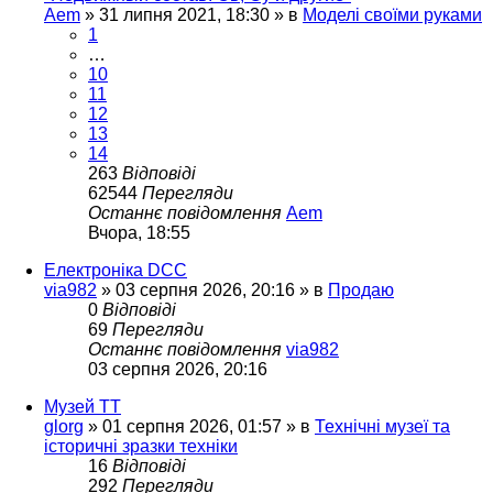
Aem
»
31 липня 2021, 18:30
» в
Моделі своїми руками
1
…
10
11
12
13
14
263
Відповіді
62544
Перегляди
Останнє повідомлення
Aem
Вчора, 18:55
Електроніка DCC
via982
»
03 серпня 2026, 20:16
» в
Продаю
0
Відповіді
69
Перегляди
Останнє повідомлення
via982
03 серпня 2026, 20:16
Музей ТТ
glorg
»
01 серпня 2026, 01:57
» в
Технічні музеї та
історичні зразки техніки
16
Відповіді
292
Перегляди