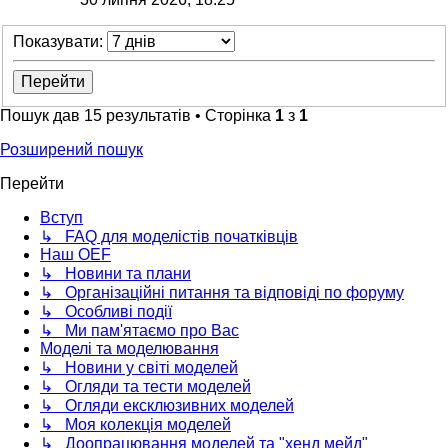
Показувати:
Пошук дав 15 результатів • Сторінка
1
з
1
Розширений пошук
Перейти
Вступ
↳ FAQ для моделістів початківців
Наш OEF
↳ Новини та плани
↳ Організаційні питання та відповіді по форуму
↳ Особливі події
↳ Ми пам'ятаємо про Вас
Моделі та моделювання
↳ Новини у світі моделей
↳ Огляди та тести моделей
↳ Огляди ексклюзивних моделей
↳ Моя колекція моделей
↳ Доопрацювання моделей та "хенд мейд"