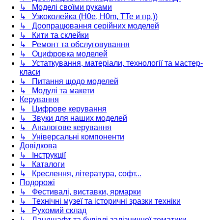
↳ Моделі своїми руками
↳ Узкоколейка (H0e, H0m, TTe и пр.))
↳ Доопрацювання серійних моделей
↳ Кити та склейки
↳ Ремонт та обслуговування
↳ Оцифровка моделей
↳ Устаткування, матеріали, технології та мастер-
класи
↳ Питання щодо моделей
↳ Модулі та макети
Керування
↳ Цифрове керування
↳ Звуки для наших моделей
↳ Аналогове керування
↳ Універсальні компоненти
Довідкова
↳ Інструкції
↳ Каталоги
↳ Креслення, література, софт...
Подорожі
↳ Фестивалі, виставки, ярмарки
↳ Технічні музеї та історичні зразки техніки
↳ Рухомий склад
↳ Ландшафт та будівлі залізничної тематики