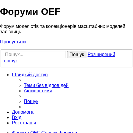
Форуми OEF
Форум моделістів та колекціонерів масштабних моделей
залізниць
Пропустити
Пошук
Розширений
пошук
Швидкий доступ
Теми без відповідей
Активні теми
Пошук
Допомога
Вхід
Реєстрація
Форуми OEF
Список форумів