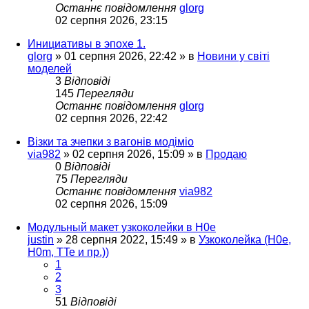
Останнє повідомлення
glorg
02 серпня 2026, 23:15
Инициативы в эпохе 1.
glorg
»
01 серпня 2026, 22:42
» в
Новини у світі
моделей
3
Відповіді
145
Перегляди
Останнє повідомлення
glorg
02 серпня 2026, 22:42
Візки та зчепки з вагонів модіміо
via982
»
02 серпня 2026, 15:09
» в
Продаю
0
Відповіді
75
Перегляди
Останнє повідомлення
via982
02 серпня 2026, 15:09
Модульный макет узкоколейки в H0e
justin
»
28 серпня 2022, 15:49
» в
Узкоколейка (H0e,
H0m, TTe и пр.))
1
2
3
51
Відповіді