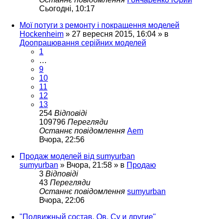
Сьогодні, 10:17
Мої потуги з ремонту і покращення моделей
Hockenheim
»
27 вересня 2015, 16:04
» в
Доопрацювання серійних моделей
1
…
9
10
11
12
13
254
Відповіді
109796
Перегляди
Останнє повідомлення
Aem
Вчора, 22:56
Продаж моделей від sumyurban
sumyurban
»
Вчора, 21:58
» в
Продаю
3
Відповіді
43
Перегляди
Останнє повідомлення
sumyurban
Вчора, 22:06
"Подвижный состав. Ов, Су и другие"