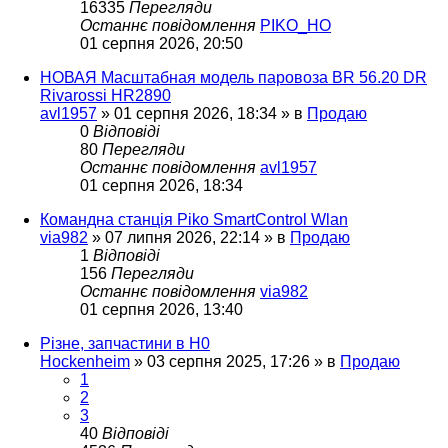
16335
Перегляди
Останнє повідомлення
PIKO_HO
01 серпня 2026, 20:50
НОВАЯ Масштабная модель паровоза BR 56.20 DR
Rivarossi HR2890
avl1957
»
01 серпня 2026, 18:34
» в
Продаю
0
Відповіді
80
Перегляди
Останнє повідомлення
avl1957
01 серпня 2026, 18:34
Командна станція Piko SmartControl Wlan
via982
»
07 липня 2026, 22:14
» в
Продаю
1
Відповіді
156
Перегляди
Останнє повідомлення
via982
01 серпня 2026, 13:40
Різне, запчастини в H0
Hockenheim
»
03 серпня 2025, 17:26
» в
Продаю
1
2
3
40
Відповіді