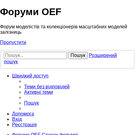
Форуми OEF
Форум моделістів та колекціонерів масштабних моделей
залізниць
Пропустити
Пошук
Розширений
пошук
Швидкий доступ
Теми без відповідей
Активні теми
Пошук
Допомога
Вхід
Реєстрація
Форуми OEF
Список форумів