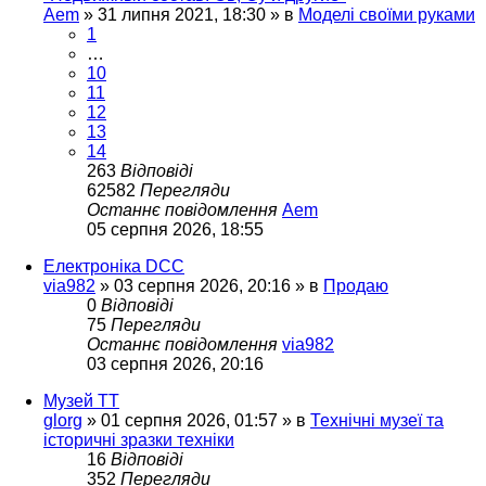
Aem
»
31 липня 2021, 18:30
» в
Моделі своїми руками
1
…
10
11
12
13
14
263
Відповіді
62582
Перегляди
Останнє повідомлення
Aem
05 серпня 2026, 18:55
Електроніка DCC
via982
»
03 серпня 2026, 20:16
» в
Продаю
0
Відповіді
75
Перегляди
Останнє повідомлення
via982
03 серпня 2026, 20:16
Музей ТТ
glorg
»
01 серпня 2026, 01:57
» в
Технічні музеї та
історичні зразки техніки
16
Відповіді
352
Перегляди