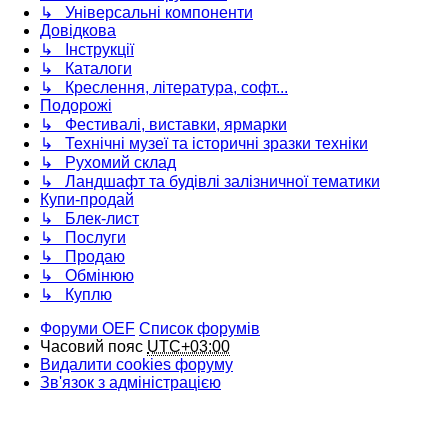
↳ Універсальні компоненти
Довідкова
↳ Інструкції
↳ Каталоги
↳ Креслення, література, софт...
Подорожі
↳ Фестивалі, виставки, ярмарки
↳ Технічні музеї та історичні зразки техніки
↳ Рухомий склад
↳ Ландшафт та будівлі залізничної тематики
Купи-продай
↳ Блек-лист
↳ Послуги
↳ Продаю
↳ Обмінюю
↳ Куплю
Форуми OEF
Список форумів
Часовий пояс
UTC+03:00
Видалити cookies форуму
Зв'язок з адміністрацією