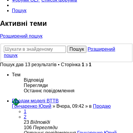
Пошук
Активні теми
Розширений пошук
Пошук
Розширений
пошук
Пошук дав 13 результатів • Сторінка
1
з
1
Тем
Відповіді
Перегляди
Останнє повідомлення
Продам моделі ВТТВ
Гончаренко Юрий
»
Вчора, 09:42
» в
Продаю
1
2
23
Відповіді
106
Перегляди
Останнє повідомлення
Гончаренко Юрий