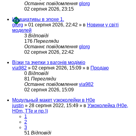
Останнє повідомлення
glorg
02 серпня 2026, 23:15
Инициативы в эпохе 1.
glorg
»
01 серпня 2026, 22:42
» в
Новини у світі
моделей
3
Відповіді
176
Перегляди
Останнє повідомлення
glorg
02 серпня 2026, 22:42
Візки та зчепки з вагонів модіміо
via982
»
02 серпня 2026, 15:09
» в
Продаю
0
Відповіді
81
Перегляди
Останнє повідомлення
via982
02 серпня 2026, 15:09
Модульный макет узкоколейки в H0e
justin
»
28 серпня 2022, 15:49
» в
Узкоколейка (H0e,
H0m, TTe и пр.))
1
2
3
51
Відповіді