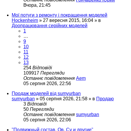
Вчора, 21:45
Мої потуги з ремонту і покращення моделей
Hockenheim
»
27 вересня 2015, 16:04
» в
Доопрацювання серійних моделей
1
…
9
10
11
12
13
254
Відповіді
109917
Перегляди
Останнє повідомлення
Aem
05 серпня 2026, 22:56
Продаж моделей від sumyurban
sumyurban
»
05 серпня 2026, 21:58
» в
Продаю
3
Відповіді
50
Перегляди
Останнє повідомлення
sumyurban
05 серпня 2026, 22:06
"Подвижный состав. Ов, Су и другие"