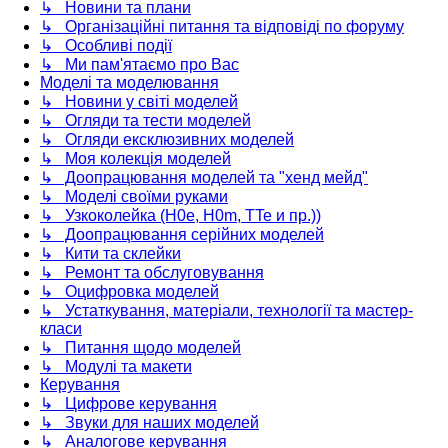
↳ Новини та плани
↳ Організаційні питання та відповіді по форуму
↳ Особливі події
↳ Ми пам'ятаємо про Вас
Моделі та моделювання
↳ Новини у світі моделей
↳ Огляди та тести моделей
↳ Огляди ексклюзивних моделей
↳ Моя колекція моделей
↳ Доопрацювання моделей та "хенд мейд"
↳ Моделі своїми руками
↳ Узкоколейка (H0e, H0m, TTe и пр.))
↳ Доопрацювання серійних моделей
↳ Кити та склейки
↳ Ремонт та обслуговування
↳ Оцифровка моделей
↳ Устаткування, матеріали, технології та мастер-
класи
↳ Питання щодо моделей
↳ Модулі та макети
Керування
↳ Цифрове керування
↳ Звуки для наших моделей
↳ Аналогове керування