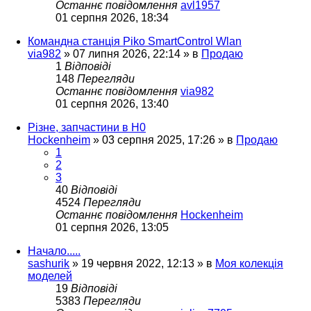
Останнє повідомлення
avl1957
01 серпня 2026, 18:34
Командна станція Piko SmartControl Wlan
via982
»
07 липня 2026, 22:14
» в
Продаю
1
Відповіді
148
Перегляди
Останнє повідомлення
via982
01 серпня 2026, 13:40
Різне, запчастини в H0
Hockenheim
»
03 серпня 2025, 17:26
» в
Продаю
1
2
3
40
Відповіді
4524
Перегляди
Останнє повідомлення
Hockenheim
01 серпня 2026, 13:05
Начало.....
sashurik
»
19 червня 2022, 12:13
» в
Моя колекція
моделей
19
Відповіді
5383
Перегляди