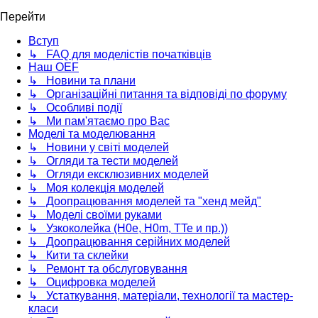
Перейти
Вступ
↳ FAQ для моделістів початківців
Наш OEF
↳ Новини та плани
↳ Організаційні питання та відповіді по форуму
↳ Особливі події
↳ Ми пам'ятаємо про Вас
Моделі та моделювання
↳ Новини у світі моделей
↳ Огляди та тести моделей
↳ Огляди ексклюзивних моделей
↳ Моя колекція моделей
↳ Доопрацювання моделей та "хенд мейд"
↳ Моделі своїми руками
↳ Узкоколейка (H0e, H0m, TTe и пр.))
↳ Доопрацювання серійних моделей
↳ Кити та склейки
↳ Ремонт та обслуговування
↳ Оцифровка моделей
↳ Устаткування, матеріали, технології та мастер-
класи