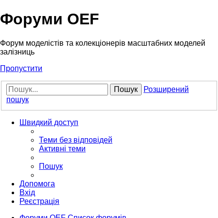
Форуми OEF
Форум моделістів та колекціонерів масштабних моделей
залізниць
Пропустити
Пошук
Розширений
пошук
Швидкий доступ
Теми без відповідей
Активні теми
Пошук
Допомога
Вхід
Реєстрація
Форуми OEF
Список форумів