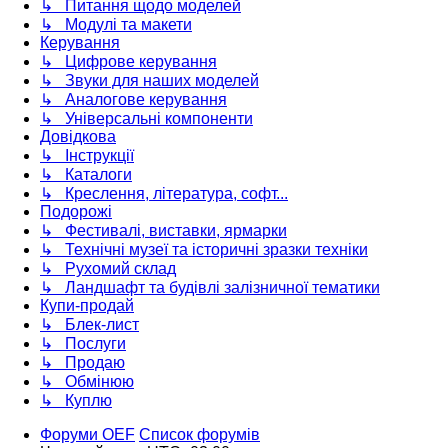
↳ Питання щодо моделей
↳ Модулі та макети
Керування
↳ Цифрове керування
↳ Звуки для наших моделей
↳ Аналогове керування
↳ Універсальні компоненти
Довідкова
↳ Інструкції
↳ Каталоги
↳ Креслення, література, софт...
Подорожі
↳ Фестивалі, виставки, ярмарки
↳ Технічні музеї та історичні зразки техніки
↳ Рухомий склад
↳ Ландшафт та будівлі залізничної тематики
Купи-продай
↳ Блек-лист
↳ Послуги
↳ Продаю
↳ Обмінюю
↳ Куплю
Форуми OEF
Список форумів