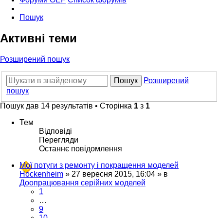
Пошук
Активні теми
Розширений пошук
Пошук
Розширений
пошук
Пошук дав 14 результатів • Сторінка
1
з
1
Тем
Відповіді
Перегляди
Останнє повідомлення
Мої потуги з ремонту і покращення моделей
Hockenheim
»
27 вересня 2015, 16:04
» в
Доопрацювання серійних моделей
1
…
9
10