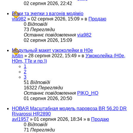
02 серпня 2026, 22:42
Візки та зчепки з вагонів модіміо
via982
»
02 серпня 2026, 15:09
» в
Продаю
0
Відповіді
73
Перегляди
Останнє повідомлення
via982
02 серпня 2026, 15:09
Модульный макет узкоколейки в H0e
justin
»
28 серпня 2022, 15:49
» в
Узкоколейка (H0e,
H0m, TTe и пр.))
1
2
3
51
Відповіді
16322
Перегляди
Останнє повідомлення
PIKO_HO
01 серпня 2026, 20:50
НОВАЯ Масштабная модель паровоза BR 56.20 DR
Rivarossi HR2890
avl1957
»
01 серпня 2026, 18:34
» в
Продаю
0
Відповіді
71
Перегляди