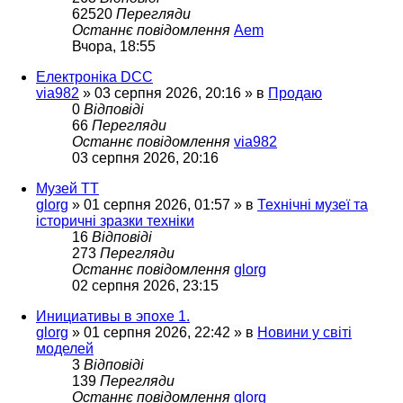
62520
Перегляди
Останнє повідомлення
Aem
Вчора, 18:55
Електроніка DCC
via982
»
03 серпня 2026, 20:16
» в
Продаю
0
Відповіді
66
Перегляди
Останнє повідомлення
via982
03 серпня 2026, 20:16
Музей ТТ
glorg
»
01 серпня 2026, 01:57
» в
Технічні музеї та
історичні зразки техніки
16
Відповіді
273
Перегляди
Останнє повідомлення
glorg
02 серпня 2026, 23:15
Инициативы в эпохе 1.
glorg
»
01 серпня 2026, 22:42
» в
Новини у світі
моделей
3
Відповіді
139
Перегляди
Останнє повідомлення
glorg