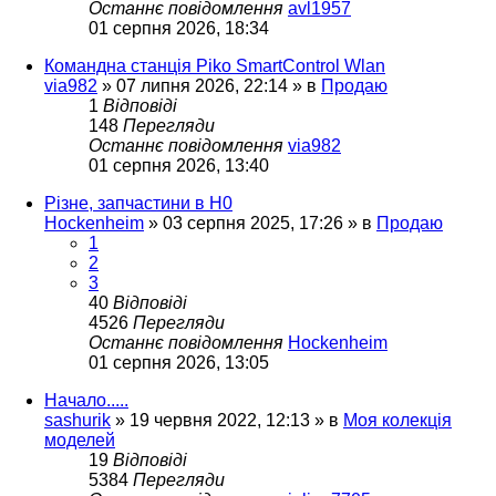
Останнє повідомлення
avl1957
01 серпня 2026, 18:34
Командна станція Piko SmartControl Wlan
via982
»
07 липня 2026, 22:14
» в
Продаю
1
Відповіді
148
Перегляди
Останнє повідомлення
via982
01 серпня 2026, 13:40
Різне, запчастини в H0
Hockenheim
»
03 серпня 2025, 17:26
» в
Продаю
1
2
3
40
Відповіді
4526
Перегляди
Останнє повідомлення
Hockenheim
01 серпня 2026, 13:05
Начало.....
sashurik
»
19 червня 2022, 12:13
» в
Моя колекція
моделей
19
Відповіді
5384
Перегляди