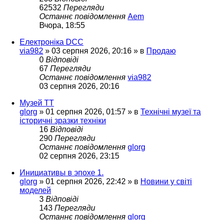
62532
Перегляди
Останнє повідомлення
Aem
Вчора, 18:55
Електроніка DCC
via982
»
03 серпня 2026, 20:16
» в
Продаю
0
Відповіді
67
Перегляди
Останнє повідомлення
via982
03 серпня 2026, 20:16
Музей ТТ
glorg
»
01 серпня 2026, 01:57
» в
Технічні музеї та
історичні зразки техніки
16
Відповіді
290
Перегляди
Останнє повідомлення
glorg
02 серпня 2026, 23:15
Инициативы в эпохе 1.
glorg
»
01 серпня 2026, 22:42
» в
Новини у світі
моделей
3
Відповіді
143
Перегляди
Останнє повідомлення
glorg