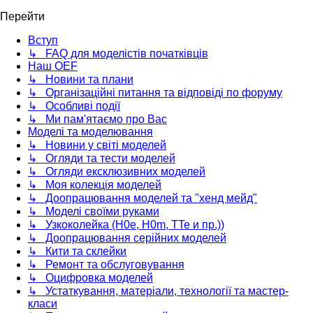
Перейти
Вступ
↳ FAQ для моделістів початківців
Наш OEF
↳ Новини та плани
↳ Організаційні питання та відповіді по форуму
↳ Особливі події
↳ Ми пам'ятаємо про Вас
Моделі та моделювання
↳ Новини у світі моделей
↳ Огляди та тести моделей
↳ Огляди ексклюзивних моделей
↳ Моя колекція моделей
↳ Доопрацювання моделей та "хенд мейд"
↳ Моделі своїми руками
↳ Узкоколейка (H0e, H0m, TTe и пр.))
↳ Доопрацювання серійних моделей
↳ Кити та склейки
↳ Ремонт та обслуговування
↳ Оцифровка моделей
↳ Устаткування, матеріали, технології та мастер-
класи