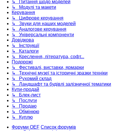
↳ Питання щодо моделей
↳ Модулі та макети
Керування
↳ Цифрове керування
↳ Звуки для наших моделей
↳ Аналогове керування
↳ Універсальні компоненти
Довідкова
↳ Інструкції
↳ Каталоги
↳ Креслення, література, софт...
Подорожі
↳ Фестивалі, виставки, ярмарки
↳ Технічні музеї та історичні зразки техніки
↳ Рухомий склад
↳ Ландшафт та будівлі залізничної тематики
Купи-продай
↳ Блек-лист
↳ Послуги
↳ Продаю
↳ Обмінюю
↳ Куплю
Форуми OEF
Список форумів