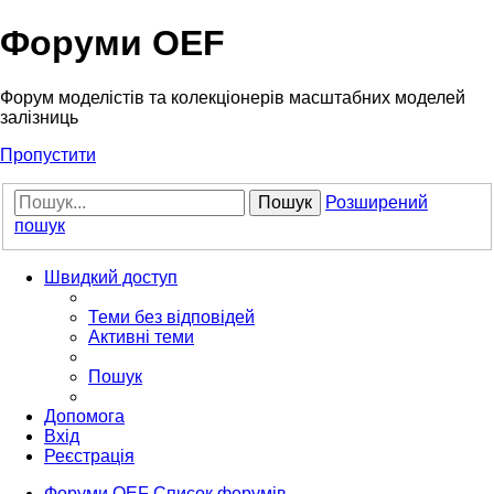
Форуми OEF
Форум моделістів та колекціонерів масштабних моделей
залізниць
Пропустити
Пошук
Розширений
пошук
Швидкий доступ
Теми без відповідей
Активні теми
Пошук
Допомога
Вхід
Реєстрація
Форуми OEF
Список форумів