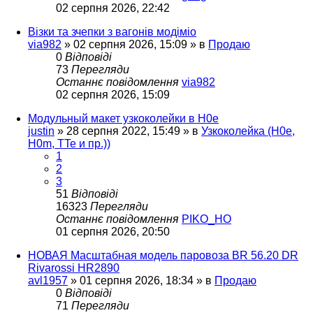
02 серпня 2026, 22:42
Візки та зчепки з вагонів модіміо
via982
»
02 серпня 2026, 15:09
» в
Продаю
0
Відповіді
73
Перегляди
Останнє повідомлення
via982
02 серпня 2026, 15:09
Модульный макет узкоколейки в H0e
justin
»
28 серпня 2022, 15:49
» в
Узкоколейка (H0e,
H0m, TTe и пр.))
1
2
3
51
Відповіді
16323
Перегляди
Останнє повідомлення
PIKO_HO
01 серпня 2026, 20:50
НОВАЯ Масштабная модель паровоза BR 56.20 DR
Rivarossi HR2890
avl1957
»
01 серпня 2026, 18:34
» в
Продаю
0
Відповіді
71
Перегляди