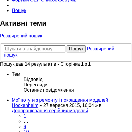
Пошук
Активні теми
Розширений пошук
Пошук
Розширений
пошук
Пошук дав 14 результатів • Сторінка
1
з
1
Тем
Відповіді
Перегляди
Останнє повідомлення
Мої потуги з ремонту і покращення моделей
Hockenheim
»
27 вересня 2015, 16:04
» в
Доопрацювання серійних моделей
1
…
9
10