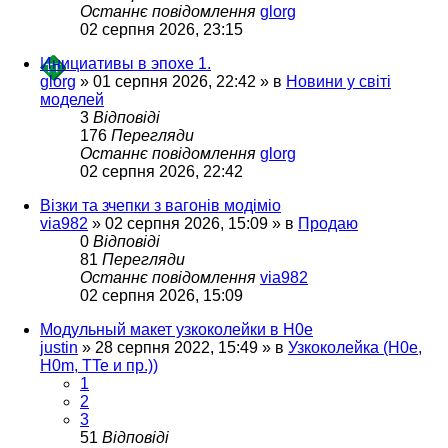
Останнє повідомлення
glorg
02 серпня 2026, 23:15
Инициативы в эпохе 1.
glorg
»
01 серпня 2026, 22:42
» в
Новини у світі
моделей
3
Відповіді
176
Перегляди
Останнє повідомлення
glorg
02 серпня 2026, 22:42
Візки та зчепки з вагонів модіміо
via982
»
02 серпня 2026, 15:09
» в
Продаю
0
Відповіді
81
Перегляди
Останнє повідомлення
via982
02 серпня 2026, 15:09
Модульный макет узкоколейки в H0e
justin
»
28 серпня 2022, 15:49
» в
Узкоколейка (H0e,
H0m, TTe и пр.))
1
2
3
51
Відповіді