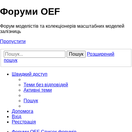
Форуми OEF
Форум моделістів та колекціонерів масштабних моделей
залізниць
Пропустити
Пошук
Розширений
пошук
Швидкий доступ
Теми без відповідей
Активні теми
Пошук
Допомога
Вхід
Реєстрація
Форуми OEF
Список форумів