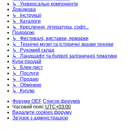
↳ Універсальні компоненти
Довідкова
↳ Інструкції
↳ Каталоги
↳ Креслення, література, софт...
Подорожі
↳ Фестивалі, виставки, ярмарки
↳ Технічні музеї та історичні зразки техніки
↳ Рухомий склад
↳ Ландшафт та будівлі залізничної тематики
Купи-продай
↳ Блек-лист
↳ Послуги
↳ Продаю
↳ Обмінюю
↳ Куплю
Форуми OEF
Список форумів
Часовий пояс
UTC+03:00
Видалити cookies форуму
Зв'язок з адміністрацією