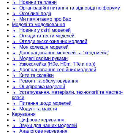
↳ Новини та плани
↳ Організаційні питання та відповіді по форуму
↳ Особливі події
↳ Ми пам'ятаємо про Вас
Моделі та моделювання
↳ Новини у світі моделей
↳ Огляди та тести моделей
↳ Огляди ексклюзивних моделей
↳ Моя колекція моделей
↳ Доопрацювання моделей та "хенд мейд"
↳ Моделі своїми руками
↳ Узкоколейка (H0e, H0m, TTe и пр.))
↳ Доопрацювання серійних моделей
↳ Кити та склейки
↳ Ремонт та обслуговування
↳ Оцифровка моделей
↳ Устаткування, матеріали, технології та мастер-
класи
↳ Питання щодо моделей
↳ Модулі та макети
Керування
↳ Цифрове керування
↳ Звуки для наших моделей
↳ Аналогове керування