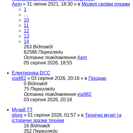
Aem
»
31 липня 2021, 18:30
» в
Моделі своїми руками
1
…
10
11
12
13
14
263
Відповіді
62586
Перегляди
Останнє повідомлення
Aem
05 серпня 2026, 18:55
Електроніка DCC
via982
»
03 серпня 2026, 20:16
» в
Продаю
0
Відповіді
75
Перегляди
Останнє повідомлення
via982
03 серпня 2026, 20:16
Музей ТТ
glorg
»
01 серпня 2026, 01:57
» в
Технічні музеї та
історичні зразки техніки
16
Відповіді
352
Перегляди