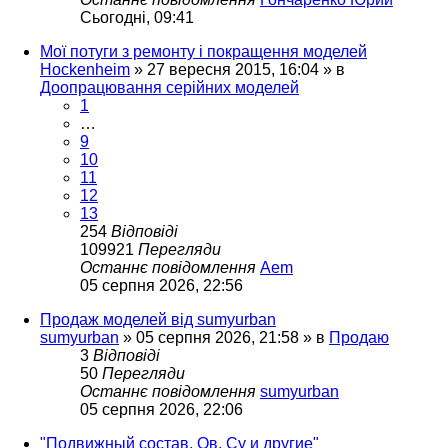
Сьогодні, 09:41
Мої потуги з ремонту і покращення моделей
Hockenheim
»
27 вересня 2015, 16:04
» в
Доопрацювання серійних моделей
1
…
9
10
11
12
13
254
Відповіді
109921
Перегляди
Останнє повідомлення
Aem
05 серпня 2026, 22:56
Продаж моделей від sumyurban
sumyurban
»
05 серпня 2026, 21:58
» в
Продаю
3
Відповіді
50
Перегляди
Останнє повідомлення
sumyurban
05 серпня 2026, 22:06
"Подвижный состав. Ов, Су и другие"