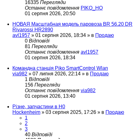
16335
Перегляди
Останнє повідомлення
PIKO_HO
01 серпня 2026, 20:50
НОВАЯ Масштабная модель паровоза BR 56.20 DR
Rivarossi HR2890
avl1957
»
01 серпня 2026, 18:34
» в
Продаю
0
Відповіді
81
Перегляди
Останнє повідомлення
avl1957
01 серпня 2026, 18:34
Командна станція Piko SmartControl Wlan
via982
»
07 липня 2026, 22:14
» в
Продаю
1
Відповіді
156
Перегляди
Останнє повідомлення
via982
01 серпня 2026, 13:40
Різне, запчастини в H0
Hockenheim
»
03 серпня 2025, 17:26
» в
Продаю
1
2
3
40
Відповіді