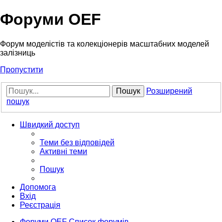
Форуми OEF
Форум моделістів та колекціонерів масштабних моделей
залізниць
Пропустити
Пошук
Розширений
пошук
Швидкий доступ
Теми без відповідей
Активні теми
Пошук
Допомога
Вхід
Реєстрація
Форуми OEF
Список форумів