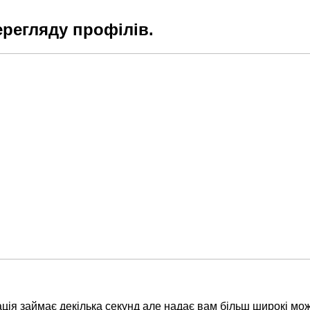
ерегляду профілів.
ція займає декілька секунд але надає вам більш широкі мож