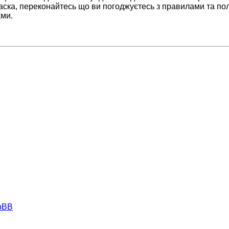
аска, переконайтесь що ви погоджуєтесь з правилами та пол
ами.
hpBB