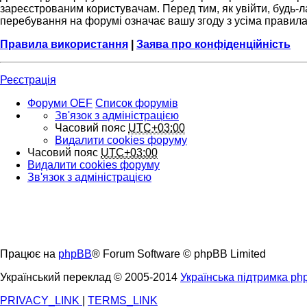
зареєстрованим користувачам. Перед тим, як увійти, будь-л
перебування на форумі означає вашу згоду з усіма правил
Правила використання
|
Заява про конфіденційність
Реєстрація
Форуми OEF
Список форумів
Зв'язок з адміністрацією
Часовий пояс
UTC+03:00
Видалити cookies форуму
Часовий пояс
UTC+03:00
Видалити cookies форуму
Зв'язок з адміністрацією
Працює на
phpBB
® Forum Software © phpBB Limited
Український переклад © 2005-2014
Українська підтримка p
PRIVACY_LINK
|
TERMS_LINK