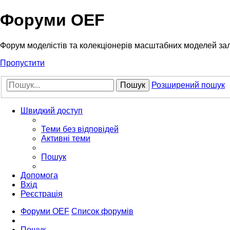
Форуми OEF
Форум моделістів та колекціонерів масштабних моделей за
Пропустити
Пошук
Розширений пошук
Швидкий доступ
Теми без відповідей
Активні теми
Пошук
Допомога
Вхід
Реєстрація
Форуми OEF
Список форумів
Пошук