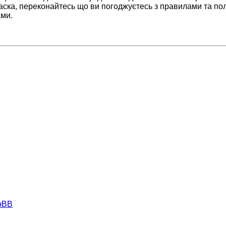
аска, переконайтесь що ви погоджуєтесь з правилами та пол
ами.
hpBB