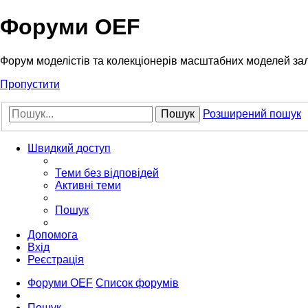
Форуми OEF
Форум моделістів та колекціонерів масштабних моделей за
Пропустити
Пошук
Розширений пошук
Швидкий доступ
Теми без відповідей
Активні теми
Пошук
Допомога
Вхід
Реєстрація
Форуми OEF
Список форумів
Пошук