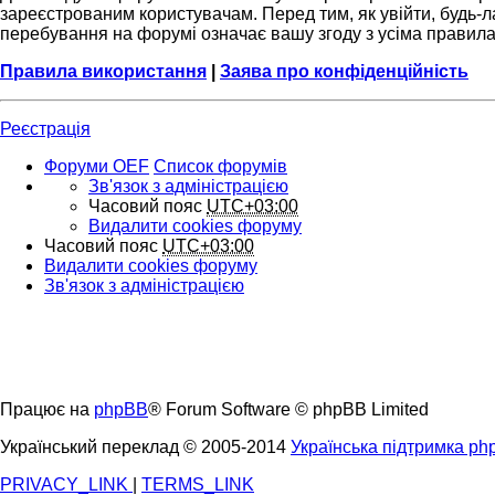
зареєстрованим користувачам. Перед тим, як увійти, будь-л
перебування на форумі означає вашу згоду з усіма правил
Правила використання
|
Заява про конфіденційність
Реєстрація
Форуми OEF
Список форумів
Зв'язок з адміністрацією
Часовий пояс
UTC+03:00
Видалити cookies форуму
Часовий пояс
UTC+03:00
Видалити cookies форуму
Зв'язок з адміністрацією
Працює на
phpBB
® Forum Software © phpBB Limited
Український переклад © 2005-2014
Українська підтримка p
PRIVACY_LINK
|
TERMS_LINK