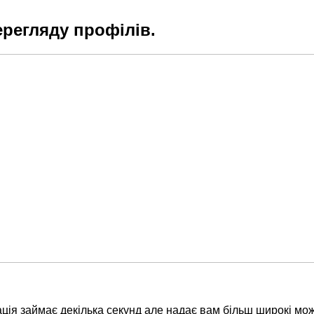
ерегляду профілів.
ція займає декілька секунд але надає вам більш широкі мож