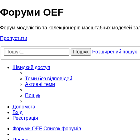
Форуми OEF
Форум моделістів та колекціонерів масштабних моделей за
Пропустити
Пошук
Розширений пошук
Швидкий доступ
Теми без відповідей
Активні теми
Пошук
Допомога
Вхід
Реєстрація
Форуми OEF
Список форумів
Пошук