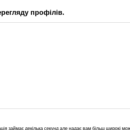
ерегляду профілів.
ція займає декілька секунд але надає вам більш широкі мож