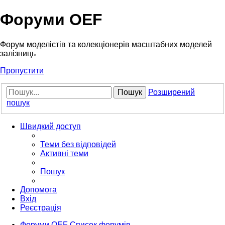
Форуми OEF
Форум моделістів та колекціонерів масштабних моделей
залізниць
Пропустити
Пошук
Розширений
пошук
Швидкий доступ
Теми без відповідей
Активні теми
Пошук
Допомога
Вхід
Реєстрація
Форуми OEF
Список форумів