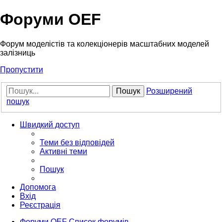
Форуми OEF
Форум моделістів та колекціонерів масштабних моделей
залізниць
Пропустити
Пошук
Розширений
пошук
Швидкий доступ
Теми без відповідей
Активні теми
Пошук
Допомога
Вхід
Реєстрація
Форуми OEF
Список форумів