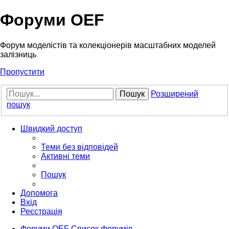
Форуми OEF
Форум моделістів та колекціонерів масштабних моделей
залізниць
Пропустити
Пошук
Розширений
пошук
Швидкий доступ
Теми без відповідей
Активні теми
Пошук
Допомога
Вхід
Реєстрація
Форуми OEF
Список форумів