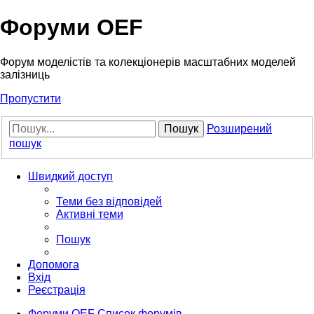
Форуми OEF
Форум моделістів та колекціонерів масштабних моделей
залізниць
Пропустити
Пошук
Розширений
пошук
Швидкий доступ
Теми без відповідей
Активні теми
Пошук
Допомога
Вхід
Реєстрація
Форуми OEF
Список форумів