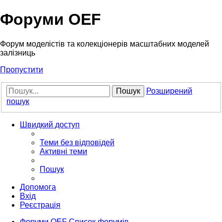
Форуми OEF
Форум моделістів та колекціонерів масштабних моделей
залізниць
Пропустити
Пошук
Розширений
пошук
Швидкий доступ
Теми без відповідей
Активні теми
Пошук
Допомога
Вхід
Реєстрація
Форуми OEF
Список форумів