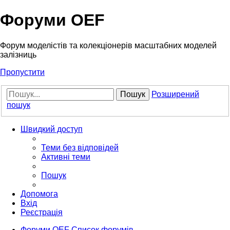
Форуми OEF
Форум моделістів та колекціонерів масштабних моделей
залізниць
Пропустити
Пошук
Розширений
пошук
Швидкий доступ
Теми без відповідей
Активні теми
Пошук
Допомога
Вхід
Реєстрація
Форуми OEF
Список форумів