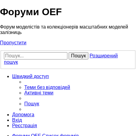
Форуми OEF
Форум моделістів та колекціонерів масштабних моделей
залізниць
Пропустити
Пошук
Розширений
пошук
Швидкий доступ
Теми без відповідей
Активні теми
Пошук
Допомога
Вхід
Реєстрація
Форуми OEF
Список форумів