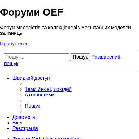
Форуми OEF
Форум моделістів та колекціонерів масштабних моделей
залізниць
Пропустити
Пошук
Розширений
пошук
Швидкий доступ
Теми без відповідей
Активні теми
Пошук
Допомога
Вхід
Реєстрація
Форуми OEF
Список форумів