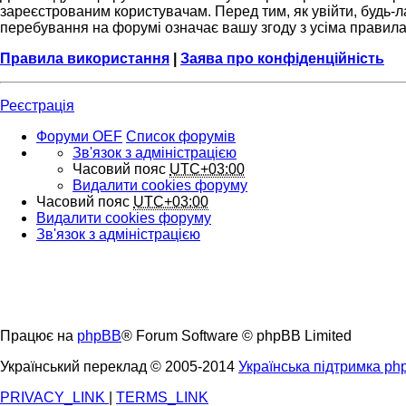
зареєстрованим користувачам. Перед тим, як увійти, будь-л
перебування на форумі означає вашу згоду з усіма правил
Правила використання
|
Заява про конфіденційність
Реєстрація
Форуми OEF
Список форумів
Зв'язок з адміністрацією
Часовий пояс
UTC+03:00
Видалити cookies форуму
Часовий пояс
UTC+03:00
Видалити cookies форуму
Зв'язок з адміністрацією
Працює на
phpBB
® Forum Software © phpBB Limited
Український переклад © 2005-2014
Українська підтримка p
PRIVACY_LINK
|
TERMS_LINK