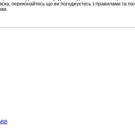
аска, переконайтесь що ви погоджуєтесь з правилами та пол
ами.
hpBB