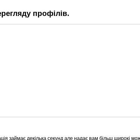
ерегляду профілів.
ція займає декілька секунд але надає вам більш широкі мож