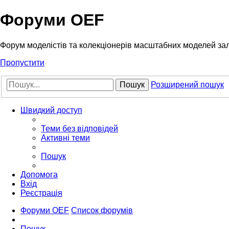
Форуми OEF
Форум моделістів та колекціонерів масштабних моделей за
Пропустити
Пошук
Розширений пошук
Швидкий доступ
Теми без відповідей
Активні теми
Пошук
Допомога
Вхід
Реєстрація
Форуми OEF
Список форумів
Пошук