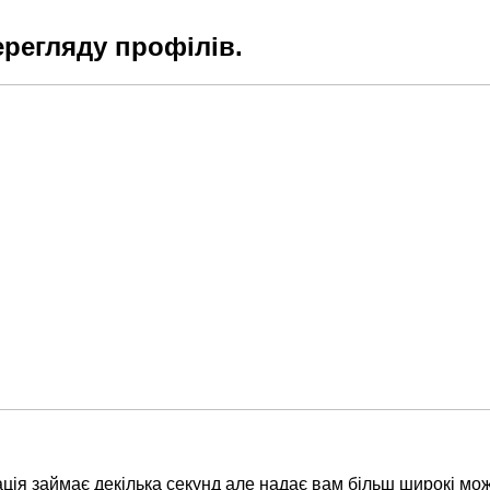
ерегляду профілів.
ція займає декілька секунд але надає вам більш широкі мож