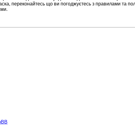
аска, переконайтесь що ви погоджуєтесь з правилами та пол
ами.
hpBB