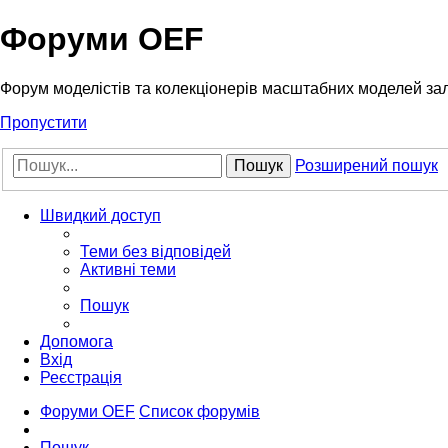
Форуми OEF
Форум моделістів та колекціонерів масштабних моделей за
Пропустити
Пошук
Розширений пошук
Швидкий доступ
Теми без відповідей
Активні теми
Пошук
Допомога
Вхід
Реєстрація
Форуми OEF
Список форумів
Пошук