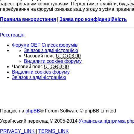
зареєстрованим користувачам. Перед тим, як увійти, будь-л
перебування на форумі означає вашу згоду з усіма правил
Правила використання
|
Заява про конфіденційність
Реєстрація
Форуми OEF
Список форумів
Зв'язок з адміністрацією
Часовий пояс
UTC+03:00
Видалити cookies форуму
Часовий пояс
UTC+03:00
Видалити cookies форуму
Зв'язок з адміністрацією
Працює на
phpBB
® Forum Software © phpBB Limited
Український переклад © 2005-2014
Українська підтримка p
PRIVACY_LINK
|
TERMS_LINK