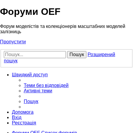
Форуми OEF
Форум моделістів та колекціонерів масштабних моделей
залізниць
Пропустити
Пошук
Розширений
пошук
Швидкий доступ
Теми без відповідей
Активні теми
Пошук
Допомога
Вхід
Реєстрація
Форуми OEF
Список форумів