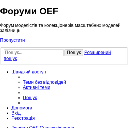
Форуми OEF
Форум моделістів та колекціонерів масштабних моделей
залізниць
Пропустити
Пошук
Розширений
пошук
Швидкий доступ
Теми без відповідей
Активні теми
Пошук
Допомога
Вхід
Реєстрація
Форуми OEF
Список форумів