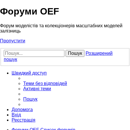
Форуми OEF
Форум моделістів та колекціонерів масштабних моделей
залізниць
Пропустити
Пошук
Розширений
пошук
Швидкий доступ
Теми без відповідей
Активні теми
Пошук
Допомога
Вхід
Реєстрація
Форуми OEF
Список форумів