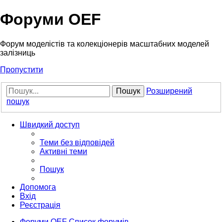
Форуми OEF
Форум моделістів та колекціонерів масштабних моделей
залізниць
Пропустити
Пошук
Розширений
пошук
Швидкий доступ
Теми без відповідей
Активні теми
Пошук
Допомога
Вхід
Реєстрація
Форуми OEF
Список форумів