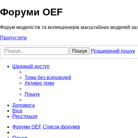
Форуми OEF
Форум моделістів та колекціонерів масштабних моделей за
Пропустити
Пошук
Розширений пошук
Швидкий доступ
Теми без відповідей
Активні теми
Пошук
Допомога
Вхід
Реєстрація
Форуми OEF
Список форумів
Пошук