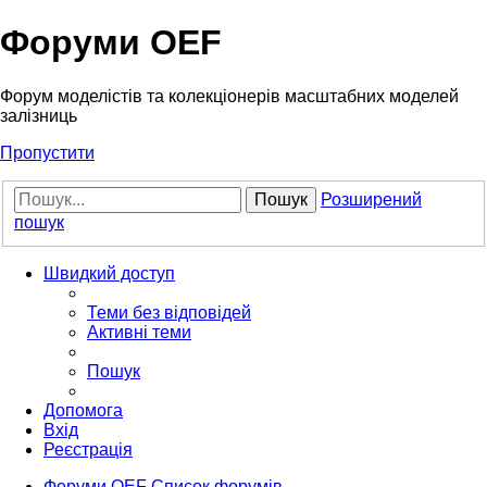
Форуми OEF
Форум моделістів та колекціонерів масштабних моделей
залізниць
Пропустити
Пошук
Розширений
пошук
Швидкий доступ
Теми без відповідей
Активні теми
Пошук
Допомога
Вхід
Реєстрація
Форуми OEF
Список форумів