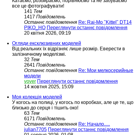
Катаємо, розбираємо, порівнюємо та не забуваємо
все це фотографувати!
141
Тем
1417
Повідомлень
Останнє повідомлення
Re: Rai-Mo "Kittel" DT14
PIKO_HO
Переглянути останнє повідомлення
20 квітня 2026, 09:19
Огляди ексклюзивних моделей
Від реальних їх відрізняє лише розмір. Еверести в
залізничному моделізмі.
32
Тем
2641
Повідомлень
Останнє повідомлення
Re: Мои мелкосерийные
модели
vover
Переглянути останнє повідомлення
14 жовтня 2025, 15:09
Моя колекція моделей
У когось на полиці, у когось по коробках, але це те, що
близько до серця і тішить око!
63
Тем
6171
Повідомлень
Останнє повідомлення
Re: Начало.....
julian7705
Переглянути останнє повідомлення
01 серпня 2026, 01:08