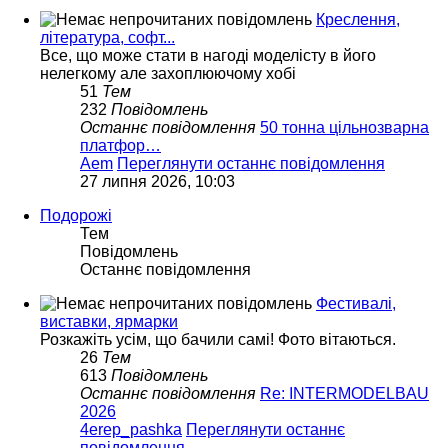
Креслення,
література, софт...
Все, що може стати в нагоді моделісту в його
нелегкому але захоплюючому хобі
51
Тем
232
Повідомлень
Останнє повідомлення
50 тонна цільнозварна
платфор…
Aem
Переглянути останнє повідомлення
27 липня 2026, 10:03
Подорожі
Тем
Повідомлень
Останнє повідомлення
Фестивалі,
виставки, ярмарки
Розкажіть усім, що бачили самі! Фото вітаються.
26
Тем
613
Повідомлень
Останнє повідомлення
Re: INTERMODELBAU
2026
4erep_pashka
Переглянути останнє
повідомлення