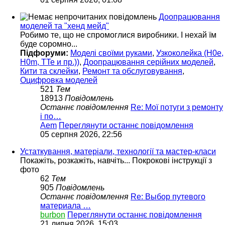
Доопрацювання
моделей та "хенд мейд"
Робимо те, що не спромоглися виробники. І нехай їм
буде соромно...
Підфоруми:
Моделі своїми руками
,
Узкоколейка (H0e,
H0m, TTe и пр.))
,
Доопрацювання серійних моделей
,
Кити та склейки
,
Ремонт та обслуговування
,
Оцифровка моделей
521
Тем
18913
Повідомлень
Останнє повідомлення
Re: Мої потуги з ремонту
і по…
Aem
Переглянути останнє повідомлення
05 серпня 2026, 22:56
Устаткування, матеріали, технології та мастер-класи
Покажіть, розкажіть, навчіть... Покрокові інструкції з
фото
62
Тем
905
Повідомлень
Останнє повідомлення
Re: Выбор путевого
материала …
burbon
Переглянути останнє повідомлення
21 липня 2026, 15:03