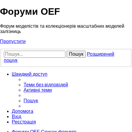
Форуми OEF
Форум моделістів та колекціонерів масштабних моделей
залізниць
Пропустити
Пошук
Розширений
пошук
Швидкий доступ
Теми без відповідей
Активні теми
Пошук
Допомога
Вхід
Реєстрація
Форуми OEF
Список форумів