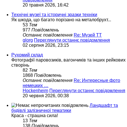
20 травня 2026, 16:42
Технічні музеї та історичні зразки техніки
Як шкода, що багато порізано на металобрухт...
53
Тем
977
Повідомлень
Останнє повідомлення
Re: Музей ТТ
glorg
Переглянути останнє повідомлення
02 серпня 2026, 23:15
Рухомий склад
Фотографії паровозиків, вагончиків та інших рейкових
створінь
82
Тем
1868
Повідомлень
Останнє повідомлення
Re: Интересные фото
немецких …
Hockenheim
Переглянути останнє повідомлення
20 червня 2026, 00:38
Ландшафт та
будівлі залізничної тематики
Краса - страшна сила!
13
Тем
138
Повідомлень