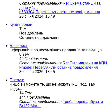
Останнє повідомлення
Re: Схема станцій та
депо у 1…
p630304
Переглянути останнє повідомлення
20 січня 2024, 15:49
Купи-продай
Тем
Повідомлень
Останнє повідомлення
Блек-лист
Інформація про несумлінних продавців та покупців
6
Тем
49
Повідомлень
Останнє повідомлення
Re: Был магазин на КПИ
Fmodel
Переглянути останнє повідомлення
30 січня 2026, 18:45
Послуги
Якщо ви можете те, що не можуть інші, тоді вам
сюди...
14
Тем
144
Повідомлень
Останнє повідомлення
Треба перефарбувати
Br132 Mar…