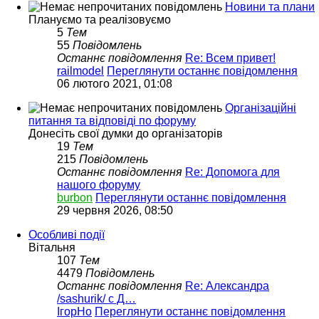
Новини та плани
Плануємо та реалізовуємо
5
Тем
55
Повідомлень
Останнє повідомлення
Re: Всем привет!
railmodel
Переглянути останнє повідомлення
06 лютого 2021, 01:08
Організаційні
питання та відповіді по форуму
Донесіть свої думки до організаторів
19
Тем
215
Повідомлень
Останнє повідомлення
Re: Допомога для
нашого форуму
burbon
Переглянути останнє повідомлення
29 червня 2026, 08:50
Особливі події
Вітальня
107
Тем
4479
Повідомлень
Останнє повідомлення
Re: Александра
/sashurik/ с Д…
ІгорНо
Переглянути останнє повідомлення