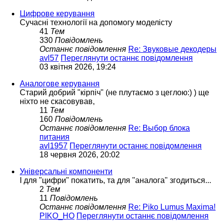
Цифрове керування
Сучасні технології на допомогу моделісту
41
Тем
330
Повідомлень
Останнє повідомлення
Re: Звуковые декодеры
avl57
Переглянути останнє повідомлення
03 квітня 2026, 19:24
Аналогове керування
Старий добрий "кірпіч" (не плутаємо з цеглою:) ) ще
ніхто не скасовував,
11
Тем
160
Повідомлень
Останнє повідомлення
Re: Выбор блока
питания
avl1957
Переглянути останнє повідомлення
18 червня 2026, 20:02
Універсальні компоненти
І для "цифри" покатить, та для "аналога" згодиться...
2
Тем
11
Повідомлень
Останнє повідомлення
Re: Piko Lumus Maxima!
PIKO_HO
Переглянути останнє повідомлення