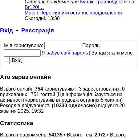
Останнє повідомлення
Куплю травло/декалі на
Br120|…
Muton
Переглянути останнє повідомлення
Сьогодні, 13:38
Вхід
•
Реєстрація
Ім'я користувача:
Пароль:
Я забув свій пароль
|
Запам'ятати мене
Хто зараз онлайн
Всього онлайн
754
користувачів :: 3 зареєстрованих, 0
прихованих і 751 гостей (Ця інформація базується на
активності користувачів впродовж останніх 5 хвилин)
Рекорд відвідуваності
(10330 одночасно)
відбувся 20
жовтня 2025, 19:32
Статистика
Всього повідомлень:
54135
• Всього тем:
2072
• Всього