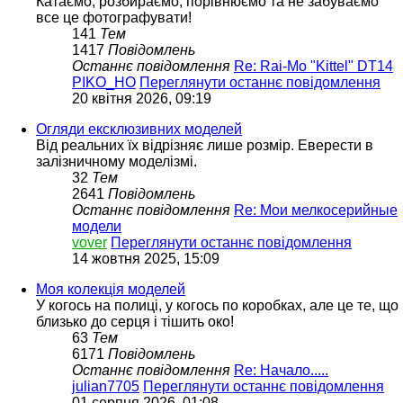
Катаємо, розбираємо, порівнюємо та не забуваємо
все це фотографувати!
141
Тем
1417
Повідомлень
Останнє повідомлення
Re: Rai-Mo "Kittel" DT14
PIKO_HO
Переглянути останнє повідомлення
20 квітня 2026, 09:19
Огляди ексклюзивних моделей
Від реальних їх відрізняє лише розмір. Еверести в
залізничному моделізмі.
32
Тем
2641
Повідомлень
Останнє повідомлення
Re: Мои мелкосерийные
модели
vover
Переглянути останнє повідомлення
14 жовтня 2025, 15:09
Моя колекція моделей
У когось на полиці, у когось по коробках, але це те, що
близько до серця і тішить око!
63
Тем
6171
Повідомлень
Останнє повідомлення
Re: Начало.....
julian7705
Переглянути останнє повідомлення
01 серпня 2026, 01:08