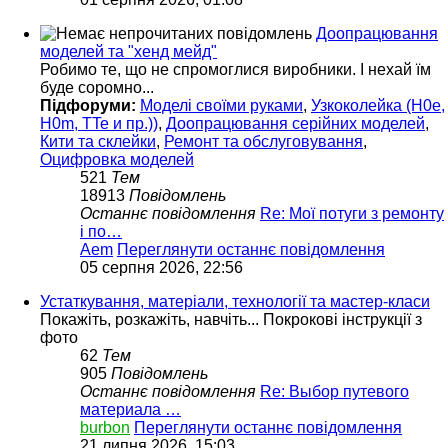
Доопрацювання
моделей та "хенд мейд"
Робимо те, що не спромоглися виробники. І нехай їм
буде соромно...
Підфоруми:
Моделі своїми руками
,
Узкоколейка (H0e,
H0m, TTe и пр.))
,
Доопрацювання серійних моделей
,
Кити та склейки
,
Ремонт та обслуговування
,
Оцифровка моделей
521
Тем
18913
Повідомлень
Останнє повідомлення
Re: Мої потуги з ремонту
і по…
Aem
Переглянути останнє повідомлення
05 серпня 2026, 22:56
Устаткування, матеріали, технології та мастер-класи
Покажіть, розкажіть, навчіть... Покрокові інструкції з
фото
62
Тем
905
Повідомлень
Останнє повідомлення
Re: Выбор путевого
материала …
burbon
Переглянути останнє повідомлення
21 липня 2026, 15:03