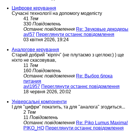
Цифрове керування
Сучасні технології на допомогу моделісту
41
Тем
330
Повідомлень
Останнє повідомлення
Re: Звуковые декодеры
avl57
Переглянути останнє повідомлення
03 квітня 2026, 19:24
Аналогове керування
Старий добрий "кірпіч" (не плутаємо з цеглою:) ) ще
ніхто не скасовував,
11
Тем
160
Повідомлень
Останнє повідомлення
Re: Выбор блока
питания
avl1957
Переглянути останнє повідомлення
18 червня 2026, 20:02
Універсальні компоненти
І для "цифри" покатить, та для "аналога" згодиться...
2
Тем
11
Повідомлень
Останнє повідомлення
Re: Piko Lumus Maxima!
PIKO_HO
Переглянути останнє повідомлення