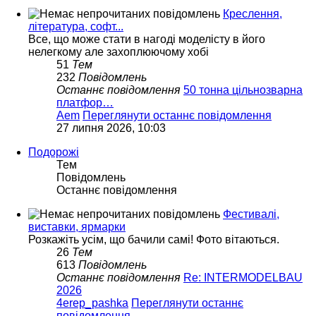
Креслення,
література, софт...
Все, що може стати в нагоді моделісту в його
нелегкому але захоплюючому хобі
51
Тем
232
Повідомлень
Останнє повідомлення
50 тонна цільнозварна
платфор…
Aem
Переглянути останнє повідомлення
27 липня 2026, 10:03
Подорожі
Тем
Повідомлень
Останнє повідомлення
Фестивалі,
виставки, ярмарки
Розкажіть усім, що бачили самі! Фото вітаються.
26
Тем
613
Повідомлень
Останнє повідомлення
Re: INTERMODELBAU
2026
4erep_pashka
Переглянути останнє
повідомлення