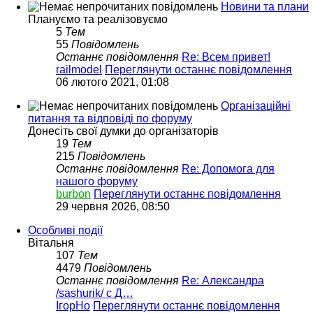
Новини та плани
Плануємо та реалізовуємо
5
Тем
55
Повідомлень
Останнє повідомлення
Re: Всем привет!
railmodel
Переглянути останнє повідомлення
06 лютого 2021, 01:08
Організаційні
питання та відповіді по форуму
Донесіть свої думки до організаторів
19
Тем
215
Повідомлень
Останнє повідомлення
Re: Допомога для
нашого форуму
burbon
Переглянути останнє повідомлення
29 червня 2026, 08:50
Особливі події
Вітальня
107
Тем
4479
Повідомлень
Останнє повідомлення
Re: Александра
/sashurik/ с Д…
ІгорНо
Переглянути останнє повідомлення