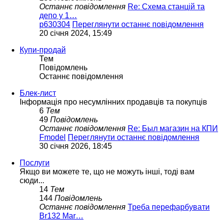
Останнє повідомлення
Re: Схема станцій та
депо у 1…
p630304
Переглянути останнє повідомлення
20 січня 2024, 15:49
Купи-продай
Тем
Повідомлень
Останнє повідомлення
Блек-лист
Інформація про несумлінних продавців та покупців
6
Тем
49
Повідомлень
Останнє повідомлення
Re: Был магазин на КПИ
Fmodel
Переглянути останнє повідомлення
30 січня 2026, 18:45
Послуги
Якщо ви можете те, що не можуть інші, тоді вам
сюди...
14
Тем
144
Повідомлень
Останнє повідомлення
Треба перефарбувати
Br132 Mar…