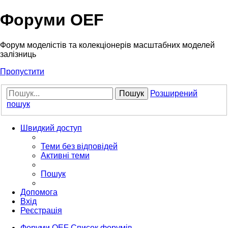
Форуми OEF
Форум моделістів та колекціонерів масштабних моделей
залізниць
Пропустити
Пошук
Розширений
пошук
Швидкий доступ
Теми без відповідей
Активні теми
Пошук
Допомога
Вхід
Реєстрація
Форуми OEF
Список форумів