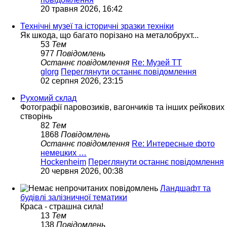
20 травня 2026, 16:42
Технічні музеї та історичні зразки техніки
Як шкода, що багато порізано на металобрухт...
53
Тем
977
Повідомлень
Останнє повідомлення
Re: Музей ТТ
glorg
Переглянути останнє повідомлення
02 серпня 2026, 23:15
Рухомий склад
Фотографії паровозиків, вагончиків та інших рейкових
створінь
82
Тем
1868
Повідомлень
Останнє повідомлення
Re: Интересные фото
немецких …
Hockenheim
Переглянути останнє повідомлення
20 червня 2026, 00:38
Ландшафт та
будівлі залізничної тематики
Краса - страшна сила!
13
Тем
138
Повідомлень