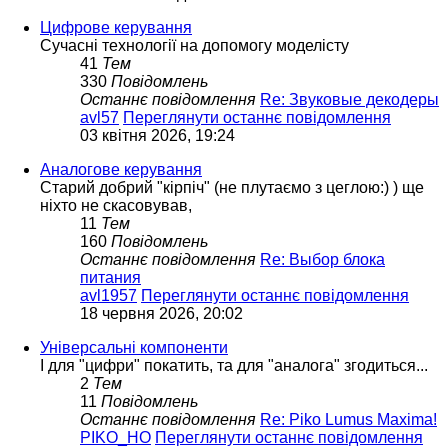
Цифрове керування
Сучасні технології на допомогу моделісту
41
Тем
330
Повідомлень
Останнє повідомлення
Re: Звуковые декодеры
avl57
Переглянути останнє повідомлення
03 квітня 2026, 19:24
Аналогове керування
Старий добрий "кірпіч" (не плутаємо з цеглою:) ) ще
ніхто не скасовував,
11
Тем
160
Повідомлень
Останнє повідомлення
Re: Выбор блока
питания
avl1957
Переглянути останнє повідомлення
18 червня 2026, 20:02
Універсальні компоненти
І для "цифри" покатить, та для "аналога" згодиться...
2
Тем
11
Повідомлень
Останнє повідомлення
Re: Piko Lumus Maxima!
PIKO_HO
Переглянути останнє повідомлення