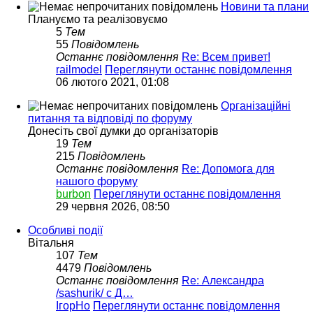
Новини та плани
Плануємо та реалізовуємо
5
Тем
55
Повідомлень
Останнє повідомлення
Re: Всем привет!
railmodel
Переглянути останнє повідомлення
06 лютого 2021, 01:08
Організаційні
питання та відповіді по форуму
Донесіть свої думки до організаторів
19
Тем
215
Повідомлень
Останнє повідомлення
Re: Допомога для
нашого форуму
burbon
Переглянути останнє повідомлення
29 червня 2026, 08:50
Особливі події
Вітальня
107
Тем
4479
Повідомлень
Останнє повідомлення
Re: Александра
/sashurik/ с Д…
ІгорНо
Переглянути останнє повідомлення