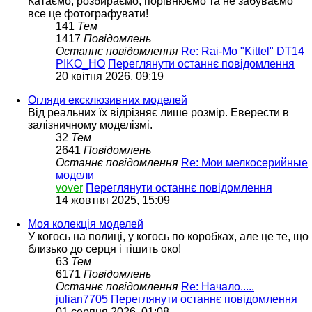
Катаємо, розбираємо, порівнюємо та не забуваємо
все це фотографувати!
141
Тем
1417
Повідомлень
Останнє повідомлення
Re: Rai-Mo "Kittel" DT14
PIKO_HO
Переглянути останнє повідомлення
20 квітня 2026, 09:19
Огляди ексклюзивних моделей
Від реальних їх відрізняє лише розмір. Еверести в
залізничному моделізмі.
32
Тем
2641
Повідомлень
Останнє повідомлення
Re: Мои мелкосерийные
модели
vover
Переглянути останнє повідомлення
14 жовтня 2025, 15:09
Моя колекція моделей
У когось на полиці, у когось по коробках, але це те, що
близько до серця і тішить око!
63
Тем
6171
Повідомлень
Останнє повідомлення
Re: Начало.....
julian7705
Переглянути останнє повідомлення
01 серпня 2026, 01:08