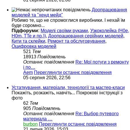
Доопрацювання
моделей та "хенд мейд"
Робимо те, що не спромоглися виробники. І нехай їм
буде соромно...
Підфоруми:
Моделі своїми руками
,
Узкоколейка (H0e,
H0m, TTe и пр.))
,
Доопрацювання серійних моделей
,
Кити та склейки
,
Ремонт та обслуговування
,
Оцифровка моделей
521
Тем
18913
Повідомлень
Останнє повідомлення
Re: Мої потуги з ремонту
і по…
Aem
Переглянути останнє повідомлення
05 серпня 2026, 22:56
Устаткування, матеріали, технології та мастер-класи
Покажіть, розкажіть, навчіть... Покрокові інструкції з
фото
62
Тем
905
Повідомлень
Останнє повідомлення
Re: Выбор путевого
материала …
burbon
Переглянути останнє повідомлення
21 липня 2026, 15:03