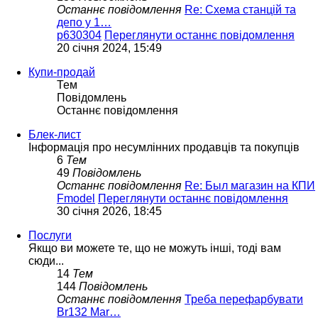
Останнє повідомлення
Re: Схема станцій та
депо у 1…
p630304
Переглянути останнє повідомлення
20 січня 2024, 15:49
Купи-продай
Тем
Повідомлень
Останнє повідомлення
Блек-лист
Інформація про несумлінних продавців та покупців
6
Тем
49
Повідомлень
Останнє повідомлення
Re: Был магазин на КПИ
Fmodel
Переглянути останнє повідомлення
30 січня 2026, 18:45
Послуги
Якщо ви можете те, що не можуть інші, тоді вам
сюди...
14
Тем
144
Повідомлень
Останнє повідомлення
Треба перефарбувати
Br132 Mar…