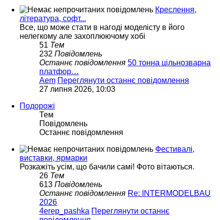
Креслення,
література, софт...
Все, що може стати в нагоді моделісту в його
нелегкому але захоплюючому хобі
51
Тем
232
Повідомлень
Останнє повідомлення
50 тонна цільнозварна
платфор…
Aem
Переглянути останнє повідомлення
27 липня 2026, 10:03
Подорожі
Тем
Повідомлень
Останнє повідомлення
Фестивалі,
виставки, ярмарки
Розкажіть усім, що бачили самі! Фото вітаються.
26
Тем
613
Повідомлень
Останнє повідомлення
Re: INTERMODELBAU
2026
4erep_pashka
Переглянути останнє
повідомлення