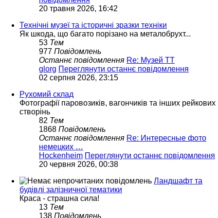
20 травня 2026, 16:42
Технічні музеї та історичні зразки техніки
Як шкода, що багато порізано на металобрухт...
53
Тем
977
Повідомлень
Останнє повідомлення
Re: Музей ТТ
glorg
Переглянути останнє повідомлення
02 серпня 2026, 23:15
Рухомий склад
Фотографії паровозиків, вагончиків та інших рейкових
створінь
82
Тем
1868
Повідомлень
Останнє повідомлення
Re: Интересные фото
немецких …
Hockenheim
Переглянути останнє повідомлення
20 червня 2026, 00:38
Ландшафт та
будівлі залізничної тематики
Краса - страшна сила!
13
Тем
138
Повідомлень