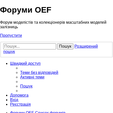
Форуми OEF
Форум моделістів та колекціонерів масштабних моделей
залізниць
Пропустити
Пошук
Розширений
пошук
Швидкий доступ
Теми без відповідей
Активні теми
Пошук
Допомога
Вхід
Реєстрація
Форуми OEF
Список форумів