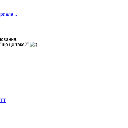
ериала …
лювання.
, "що це таке?"
 ТТ