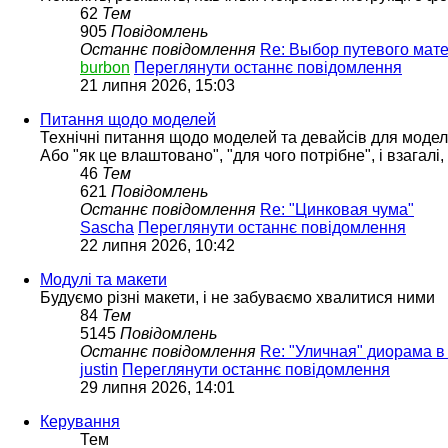
62
Тем
905
Повідомлень
Останнє повідомлення
Re: Выбор путевого мат
burbon
Переглянути останнє повідомлення
21 липня 2026, 15:03
Питання щодо моделей
Технічні питання щодо моделей та девайсів для моде
Або "як це влаштовано", "для чого потрібне", і взагалі
46
Тем
621
Повідомлень
Останнє повідомлення
Re: "Цинковая чума"
Sascha
Переглянути останнє повідомлення
22 липня 2026, 10:42
Модулі та макети
Будуємо різні макети, і не забуваємо хвалитися ними
84
Тем
5145
Повідомлень
Останнє повідомлення
Re: "Уличная" диорама в
justin
Переглянути останнє повідомлення
29 липня 2026, 14:01
Керування
Тем