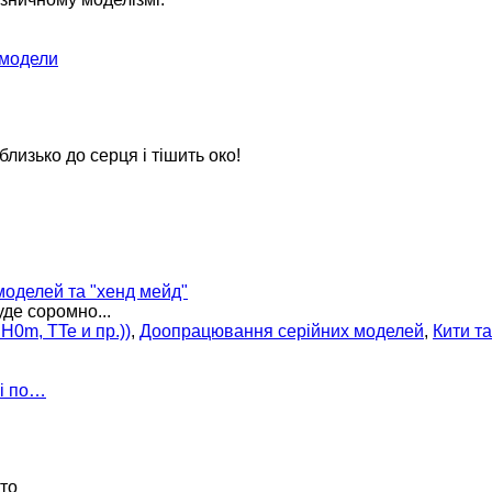
 модели
 близько до серця і тішить око!
оделей та "хенд мейд"
уде соромно...
H0m, TTe и пр.))
,
Доопрацювання серійних моделей
,
Кити т
 і по…
ото