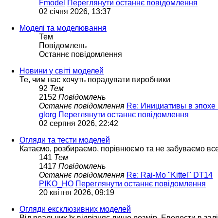
Fmodel
Переглянути останнє повідомлення
02 січня 2026, 13:37
Моделі та моделювання
Тем
Повідомлень
Останнє повідомлення
Новини у світі моделей
Те, чим нас хочуть порадувати виробники
92
Тем
2152
Повідомлень
Останнє повідомлення
Re: Инициативы в эпохе 
glorg
Переглянути останнє повідомлення
02 серпня 2026, 22:42
Огляди та тести моделей
Катаємо, розбираємо, порівнюємо та не забуваємо вс
141
Тем
1417
Повідомлень
Останнє повідомлення
Re: Rai-Mo "Kittel" DT14
PIKO_HO
Переглянути останнє повідомлення
20 квітня 2026, 09:19
Огляди ексклюзивних моделей
Від реальних їх відрізняє лише розмір. Еверести в зал