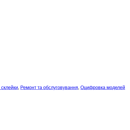
а склейки
,
Ремонт та обслуговування
,
Оцифровка моделей