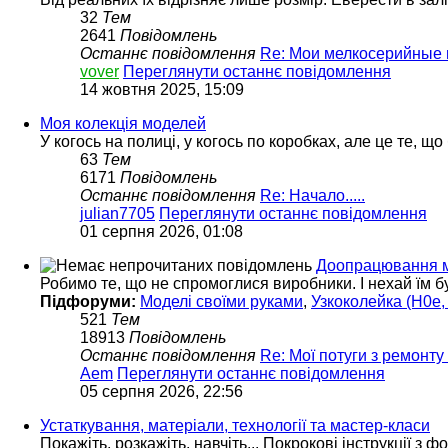
32
Тем
2641
Повідомлень
Останнє повідомлення
Re: Мои мелкосерийные
vover
Переглянути останнє повідомлення
14 жовтня 2025, 15:09
Моя колекція моделей
У когось на полиці, у когось по коробках, але це те, що
63
Тем
6171
Повідомлень
Останнє повідомлення
Re: Начало.....
julian7705
Переглянути останнє повідомлення
01 серпня 2026, 01:08
Доопрацювання м
Робимо те, що не спромоглися виробники. І нехай їм б
Підфоруми:
Моделі своїми руками
,
Узкоколейка (H0e, 
521
Тем
18913
Повідомлень
Останнє повідомлення
Re: Мої потуги з ремонту
Aem
Переглянути останнє повідомлення
05 серпня 2026, 22:56
Устаткування, матеріали, технології та мастер-класи
Покажіть, розкажіть, навчіть... Покрокові інструкції з ф