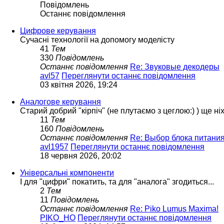
Повідомлень
Останнє повідомлення
Цифрове керування
Сучасні технології на допомогу моделісту
41
Тем
330
Повідомлень
Останнє повідомлення
Re: Звуковые декодеры
avl57
Переглянути останнє повідомлення
03 квітня 2026, 19:24
Аналогове керування
Старий добрий "кірпіч" (не плутаємо з цеглою:) ) ще ні
11
Тем
160
Повідомлень
Останнє повідомлення
Re: Выбор блока питани
avl1957
Переглянути останнє повідомлення
18 червня 2026, 20:02
Універсальні компоненти
І для "цифри" покатить, та для "аналога" згодиться...
2
Тем
11
Повідомлень
Останнє повідомлення
Re: Piko Lumus Maxima!
PIKO_HO
Переглянути останнє повідомлення