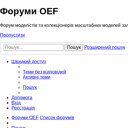
Форуми OEF
Форум моделістів та колекціонерів масштабних моделей за
Пропустити
Пошук
Розширений пошук
Швидкий доступ
Теми без відповідей
Активні теми
Пошук
Допомога
Вхід
Реєстрація
Форуми OEF
Список форумів
Пошук