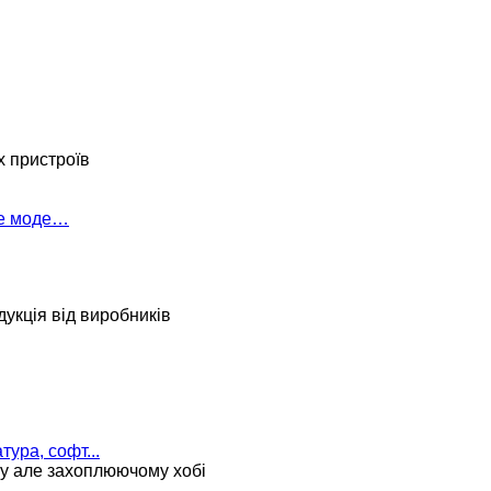
х пристроїв
ке моде…
укція від виробників
тура, софт...
му але захоплюючому хобі