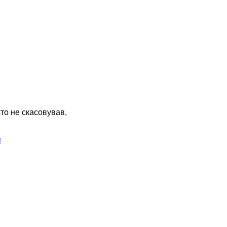
хто не скасовував,
я