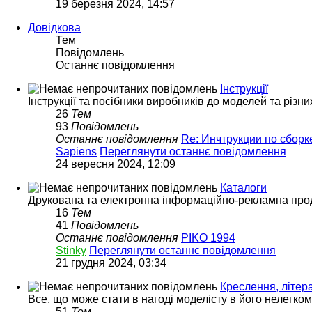
19 березня 2024, 14:57
Довідкова
Тем
Повідомлень
Останнє повідомлення
Інструкції
Інструкції та посібники виробників до моделей та різни
26
Тем
93
Повідомлень
Останнє повідомлення
Re: Инчтрукции по сбор
Sapiens
Переглянути останнє повідомлення
24 вересня 2024, 12:09
Каталоги
Друкована та електронна інформаційно-рекламна прод
16
Тем
41
Повідомлень
Останнє повідомлення
PIKO 1994
Stinky
Переглянути останнє повідомлення
21 грудня 2024, 03:34
Креслення, літера
Все, що може стати в нагоді моделісту в його нелегко
51
Тем