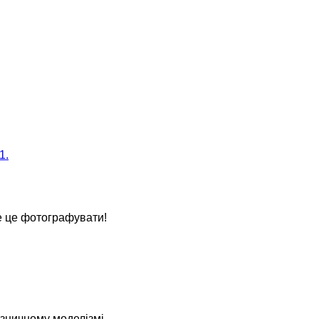
1.
е це фотографувати!
ізничному моделізмі.