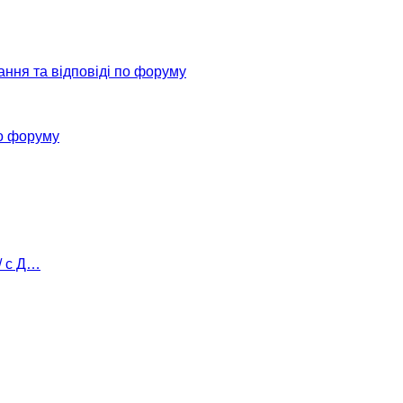
ання та відповіді по форуму
о форуму
/ с Д…