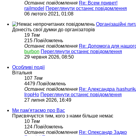
Останнє повідомлення
Re: Всем привет!
railmodel
Переглянути останнє повідомлення
06 лютого 2021, 01:08
Організаційні пит
Донесіть свої думки до організаторів
19
Тем
215
Повідомлень
Останнє повідомлення
Re: Допомога для нашог
burbon
Переглянути останнє повідомлення
29 червня 2026, 08:50
Особливі події
Вітальня
107
Тем
4479
Повідомлень
Останнє повідомлення
Re: Александра /sashurik
ІгорНо
Переглянути останнє повідомлення
27 липня 2026, 16:49
Ми пам'ятаємо про Вас
Присвячуєтся тим, кого з нами більше немає
10
Тем
124
Повідомлень
Останнє повідомлення
Re: Олександр Задко