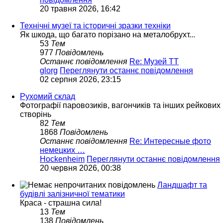
20 травня 2026, 16:42
Технічні музеї та історичні зразки техніки
Як шкода, що багато порізано на металобрухт...
53
Тем
977
Повідомлень
Останнє повідомлення
Re: Музей ТТ
glorg
Переглянути останнє повідомлення
02 серпня 2026, 23:15
Рухомий склад
Фотографії паровозиків, вагончиків та інших рейкових
створінь
82
Тем
1868
Повідомлень
Останнє повідомлення
Re: Интересные фото
немецких …
Hockenheim
Переглянути останнє повідомлення
20 червня 2026, 00:38
Ландшафт та
будівлі залізничної тематики
Краса - страшна сила!
13
Тем
138
Повідомлень