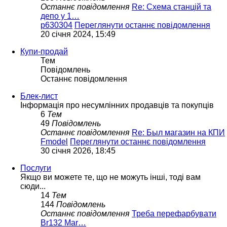
Останнє повідомлення
Re: Схема станцій та
депо у 1…
p630304
Переглянути останнє повідомлення
20 січня 2024, 15:49
Купи-продай
Тем
Повідомлень
Останнє повідомлення
Блек-лист
Інформація про несумлінних продавців та покупців
6
Тем
49
Повідомлень
Останнє повідомлення
Re: Был магазин на КПИ
Fmodel
Переглянути останнє повідомлення
30 січня 2026, 18:45
Послуги
Якщо ви можете те, що не можуть інші, тоді вам
сюди...
14
Тем
144
Повідомлень
Останнє повідомлення
Треба перефарбувати
Br132 Mar…