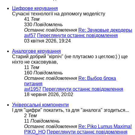
Цифрове керування
Сучасні технології на допомогу моделісту
41
Тем
330
Повідомлень
Останнє повідомлення
Re: Звуковые декодеры
avl57
Переглянути останнє повідомлення
03 квітня 2026, 19:24
Аналогове керування
Старий добрий "кірпіч" (не плутаємо з цеглою:) ) ще
ніхто не скасовував,
11
Тем
160
Повідомлень
Останнє повідомлення
Re: Выбор блока
питания
avl1957
Переглянути останнє повідомлення
18 червня 2026, 20:02
Універсальні компоненти
І для "цифри" покатить, та для "аналога" згодиться...
2
Тем
11
Повідомлень
Останнє повідомлення
Re: Piko Lumus Maxima!
PIKO_HO
Переглянути останнє повідомлення