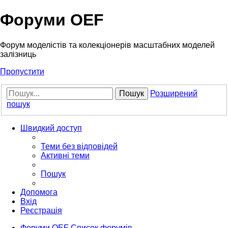
Форуми OEF
Форум моделістів та колекціонерів масштабних моделей
залізниць
Пропустити
Пошук
Розширений
пошук
Швидкий доступ
Теми без відповідей
Активні теми
Пошук
Допомога
Вхід
Реєстрація
Форуми OEF
Список форумів