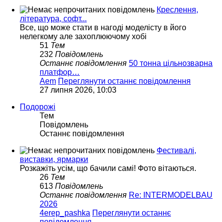
Креслення,
література, софт...
Все, що може стати в нагоді моделісту в його
нелегкому але захоплюючому хобі
51
Тем
232
Повідомлень
Останнє повідомлення
50 тонна цільнозварна
платфор…
Aem
Переглянути останнє повідомлення
27 липня 2026, 10:03
Подорожі
Тем
Повідомлень
Останнє повідомлення
Фестивалі,
виставки, ярмарки
Розкажіть усім, що бачили самі! Фото вітаються.
26
Тем
613
Повідомлень
Останнє повідомлення
Re: INTERMODELBAU
2026
4erep_pashka
Переглянути останнє
повідомлення