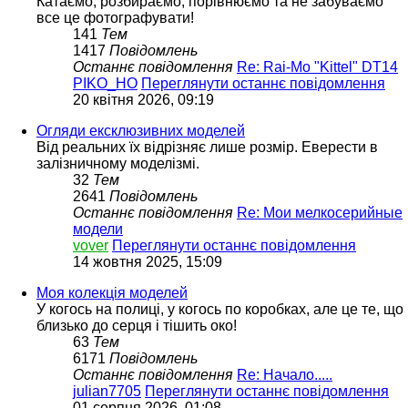
Катаємо, розбираємо, порівнюємо та не забуваємо
все це фотографувати!
141
Тем
1417
Повідомлень
Останнє повідомлення
Re: Rai-Mo "Kittel" DT14
PIKO_HO
Переглянути останнє повідомлення
20 квітня 2026, 09:19
Огляди ексклюзивних моделей
Від реальних їх відрізняє лише розмір. Еверести в
залізничному моделізмі.
32
Тем
2641
Повідомлень
Останнє повідомлення
Re: Мои мелкосерийные
модели
vover
Переглянути останнє повідомлення
14 жовтня 2025, 15:09
Моя колекція моделей
У когось на полиці, у когось по коробках, але це те, що
близько до серця і тішить око!
63
Тем
6171
Повідомлень
Останнє повідомлення
Re: Начало.....
julian7705
Переглянути останнє повідомлення
01 серпня 2026, 01:08