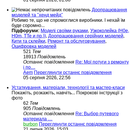
Доопрацювання
моделей та "хенд мейд"
Робимо те, що не спромоглися виробники. І нехай їм
буде соромно...
Підфоруми:
Моделі своїми руками
,
Узкоколейка (H0e,
H0m, TTe и пр.))
,
Доопрацювання серійних моделей
,
Кити та склейки
,
Ремонт та обслуговування
,
Оцифровка моделей
521
Тем
18913
Повідомлень
Останнє повідомлення
Re: Мої потуги з ремонту
і по…
Aem
Переглянути останнє повідомлення
05 серпня 2026, 22:56
Устаткування, матеріали, технології та мастер-класи
Покажіть, розкажіть, навчіть... Покрокові інструкції з
фото
62
Тем
905
Повідомлень
Останнє повідомлення
Re: Выбор путевого
материала …
burbon
Переглянути останнє повідомлення
21 липня 2026, 15:03