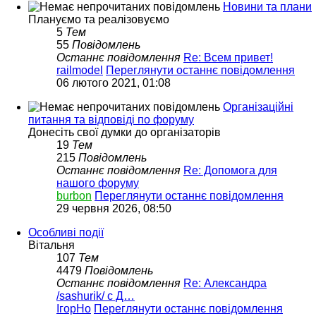
Новини та плани
Плануємо та реалізовуємо
5
Тем
55
Повідомлень
Останнє повідомлення
Re: Всем привет!
railmodel
Переглянути останнє повідомлення
06 лютого 2021, 01:08
Організаційні
питання та відповіді по форуму
Донесіть свої думки до організаторів
19
Тем
215
Повідомлень
Останнє повідомлення
Re: Допомога для
нашого форуму
burbon
Переглянути останнє повідомлення
29 червня 2026, 08:50
Особливі події
Вітальня
107
Тем
4479
Повідомлень
Останнє повідомлення
Re: Александра
/sashurik/ с Д…
ІгорНо
Переглянути останнє повідомлення