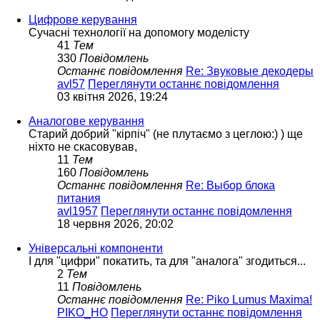
Цифрове керування
Сучасні технології на допомогу моделісту
41
Тем
330
Повідомлень
Останнє повідомлення
Re: Звуковые декодеры
avl57
Переглянути останнє повідомлення
03 квітня 2026, 19:24
Аналогове керування
Старий добрий "кірпіч" (не плутаємо з цеглою:) ) ще
ніхто не скасовував,
11
Тем
160
Повідомлень
Останнє повідомлення
Re: Выбор блока
питания
avl1957
Переглянути останнє повідомлення
18 червня 2026, 20:02
Універсальні компоненти
І для "цифри" покатить, та для "аналога" згодиться...
2
Тем
11
Повідомлень
Останнє повідомлення
Re: Piko Lumus Maxima!
PIKO_HO
Переглянути останнє повідомлення