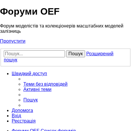
Форуми OEF
Форум моделістів та колекціонерів масштабних моделей
залізниць
Пропустити
Пошук
Розширений
пошук
Швидкий доступ
Теми без відповідей
Активні теми
Пошук
Допомога
Вхід
Реєстрація
Форуми OEF
Список форумів