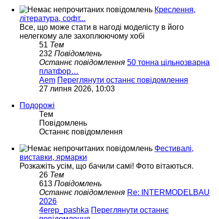
Креслення,
література, софт...
Все, що може стати в нагоді моделісту в його
нелегкому але захоплюючому хобі
51
Тем
232
Повідомлень
Останнє повідомлення
50 тонна цільнозварна
платфор…
Aem
Переглянути останнє повідомлення
27 липня 2026, 10:03
Подорожі
Тем
Повідомлень
Останнє повідомлення
Фестивалі,
виставки, ярмарки
Розкажіть усім, що бачили самі! Фото вітаються.
26
Тем
613
Повідомлень
Останнє повідомлення
Re: INTERMODELBAU
2026
4erep_pashka
Переглянути останнє
повідомлення