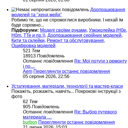
Доопрацювання
моделей та "хенд мейд"
Робимо те, що не спромоглися виробники. І нехай їм
буде соромно...
Підфоруми:
Моделі своїми руками
,
Узкоколейка (H0e,
H0m, TTe и пр.))
,
Доопрацювання серійних моделей
,
Кити та склейки
,
Ремонт та обслуговування
,
Оцифровка моделей
521
Тем
18913
Повідомлень
Останнє повідомлення
Re: Мої потуги з ремонту
і по…
Aem
Переглянути останнє повідомлення
05 серпня 2026, 22:56
Устаткування, матеріали, технології та мастер-класи
Покажіть, розкажіть, навчіть... Покрокові інструкції з
фото
62
Тем
905
Повідомлень
Останнє повідомлення
Re: Выбор путевого
материала …
burbon
Переглянути останнє повідомлення
21 липня 2026, 15:03