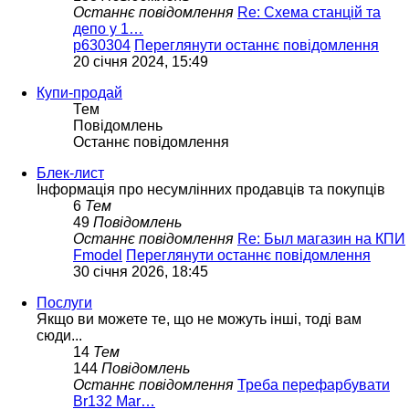
Останнє повідомлення
Re: Схема станцій та
депо у 1…
p630304
Переглянути останнє повідомлення
20 січня 2024, 15:49
Купи-продай
Тем
Повідомлень
Останнє повідомлення
Блек-лист
Інформація про несумлінних продавців та покупців
6
Тем
49
Повідомлень
Останнє повідомлення
Re: Был магазин на КПИ
Fmodel
Переглянути останнє повідомлення
30 січня 2026, 18:45
Послуги
Якщо ви можете те, що не можуть інші, тоді вам
сюди...
14
Тем
144
Повідомлень
Останнє повідомлення
Треба перефарбувати
Br132 Mar…