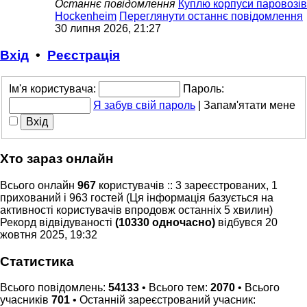
Останнє повідомлення
Куплю корпуси паровозів
Hockenheim
Переглянути останнє повідомлення
30 липня 2026, 21:27
Вхід
•
Реєстрація
Ім'я користувача:
Пароль:
Я забув свій пароль
|
Запам'ятати мене
Хто зараз онлайн
Всього онлайн
967
користувачів :: 3 зареєстрованих, 1
прихований і 963 гостей (Ця інформація базується на
активності користувачів впродовж останніх 5 хвилин)
Рекорд відвідуваності
(10330 одночасно)
відбувся 20
жовтня 2025, 19:32
Статистика
Всього повідомлень:
54133
• Всього тем:
2070
• Всього
учасників
701
• Останній зареєстрований учасник: