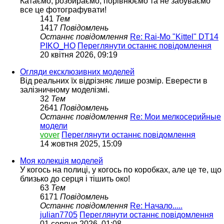
Катаємо, розбираємо, порівнюємо та не забуваємо
все це фотографувати!
141
Тем
1417
Повідомлень
Останнє повідомлення
Re: Rai-Mo "Kittel" DT14
PIKO_HO
Переглянути останнє повідомлення
20 квітня 2026, 09:19
Огляди ексклюзивних моделей
Від реальних їх відрізняє лише розмір. Еверести в
залізничному моделізмі.
32
Тем
2641
Повідомлень
Останнє повідомлення
Re: Мои мелкосерийные
модели
vover
Переглянути останнє повідомлення
14 жовтня 2025, 15:09
Моя колекція моделей
У когось на полиці, у когось по коробках, але це те, що
близько до серця і тішить око!
63
Тем
6171
Повідомлень
Останнє повідомлення
Re: Начало.....
julian7705
Переглянути останнє повідомлення
01 серпня 2026, 01:08