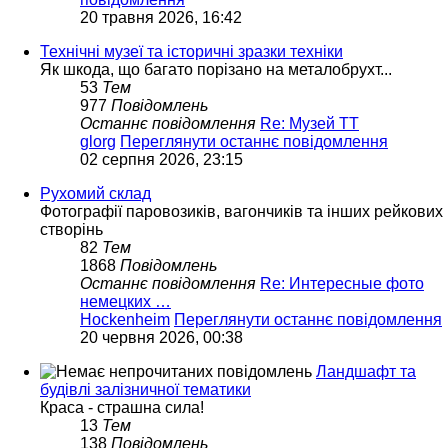
20 травня 2026, 16:42
Технічні музеї та історичні зразки техніки
Як шкода, що багато порізано на металобрухт...
53
Тем
977
Повідомлень
Останнє повідомлення
Re: Музей ТТ
glorg
Переглянути останнє повідомлення
02 серпня 2026, 23:15
Рухомий склад
Фотографії паровозиків, вагончиків та інших рейкових
створінь
82
Тем
1868
Повідомлень
Останнє повідомлення
Re: Интересные фото
немецких …
Hockenheim
Переглянути останнє повідомлення
20 червня 2026, 00:38
Ландшафт та
будівлі залізничної тематики
Краса - страшна сила!
13
Тем
138
Повідомлень