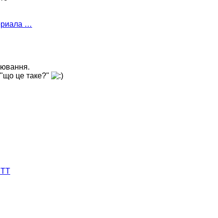
ериала …
лювання.
, "що це таке?"
 ТТ