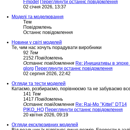
Fmodel
Переглянути останнє повідомлення
02 січня 2026, 13:37
Моделі та моделювання
Тем
Повідомлень
Останнє повідомлення
Новини у світі моделей
Те, чим нас хочуть порадувати виробники
92
Тем
2152
Повідомлень
Останнє повідомлення
Re: Инициативы в эпохе 
glorg
Переглянути останнє повідомлення
02 серпня 2026, 22:42
Огляди та тести моделей
Катаємо, розбираємо, порівнюємо та не забуваємо вс
141
Тем
1417
Повідомлень
Останнє повідомлення
Re: Rai-Mo "Kittel" DT14
PIKO_HO
Переглянути останнє повідомлення
20 квітня 2026, 09:19
Огляди ексклюзивних моделей
Від реальних їх відрізняє лише розмір. Еверести в зал