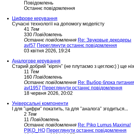
Повідомлень
Останнє повідомлення
Цифрове керування
Сучасні технології на допомогу моделісту
41
Тем
330
Повідомлень
Останнє повідомлення
Re: Звуковые декодеры
avl57
Переглянути останнє повідомлення
03 квітня 2026, 19:24
Аналогове керування
Старий добрий "кірпіч" (не плутаємо з цеглою:) ) ще ні
11
Тем
160
Повідомлень
Останнє повідомлення
Re: Выбор блока питани
avl1957
Переглянути останнє повідомлення
18 червня 2026, 20:02
Універсальні компоненти
І для "цифри" покатить, та для "аналога" згодиться...
2
Тем
11
Повідомлень
Останнє повідомлення
Re: Piko Lumus Maxima!
PIKO_HO
Переглянути останнє повідомлення