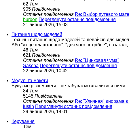
62
Тем
905
Повідомлень
Останнє повідомлення
Re: Выбор путевого мат
burbon
Переглянути останнє повідомлення
21 липня 2026, 15:03
Питання щодо моделей
Технічні питання щодо моделей та девайсів для моде
Або "як це влаштовано", "для чого потрібне", і взагалі
46
Тем
621
Повідомлень
Останнє повідомлення
Re: "Цинковая чума"
Sascha
Переглянути останнє повідомлення
22 липня 2026, 10:42
Модулі та макети
Будуємо різні макети, і не забуваємо хвалитися ними
84
Тем
5145
Повідомлень
Останнє повідомлення
Re: "Уличная" диорама в
justin
Переглянути останнє повідомлення
29 липня 2026, 14:01
Керування
Тем