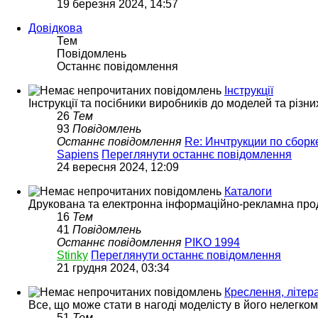
19 березня 2024, 14:57
Довідкова
Тем
Повідомлень
Останнє повідомлення
Інструкції
Інструкції та посібники виробників до моделей та різни
26
Тем
93
Повідомлень
Останнє повідомлення
Re: Инчтрукции по сбор
Sapiens
Переглянути останнє повідомлення
24 вересня 2024, 12:09
Каталоги
Друкована та електронна інформаційно-рекламна прод
16
Тем
41
Повідомлень
Останнє повідомлення
PIKO 1994
Stinky
Переглянути останнє повідомлення
21 грудня 2024, 03:34
Креслення, літера
Все, що може стати в нагоді моделісту в його нелегко
51
Тем