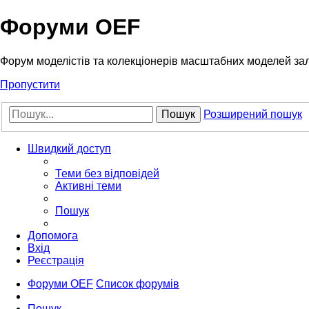
Форуми OEF
Форум моделістів та колекціонерів масштабних моделей за
Пропустити
Пошук
Розширений пошук
Швидкий доступ
Теми без відповідей
Активні теми
Пошук
Допомога
Вхід
Реєстрація
Форуми OEF
Список форумів
Пошук