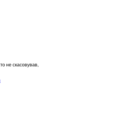
хто не скасовував,
я