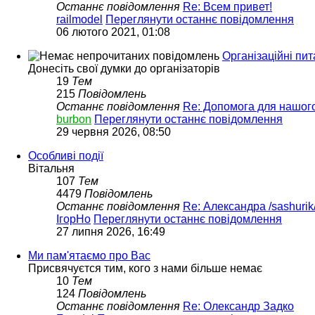
Останнє повідомлення
Re: Всем привет!
railmodel
Переглянути останнє повідомлення
06 лютого 2021, 01:08
Організаційні пит
Донесіть свої думки до організаторів
19
Тем
215
Повідомлень
Останнє повідомлення
Re: Допомога для нашог
burbon
Переглянути останнє повідомлення
29 червня 2026, 08:50
Особливі події
Вітальня
107
Тем
4479
Повідомлень
Останнє повідомлення
Re: Александра /sashurik
ІгорНо
Переглянути останнє повідомлення
27 липня 2026, 16:49
Ми пам'ятаємо про Вас
Присвячуєтся тим, кого з нами більше немає
10
Тем
124
Повідомлень
Останнє повідомлення
Re: Олександр Задко