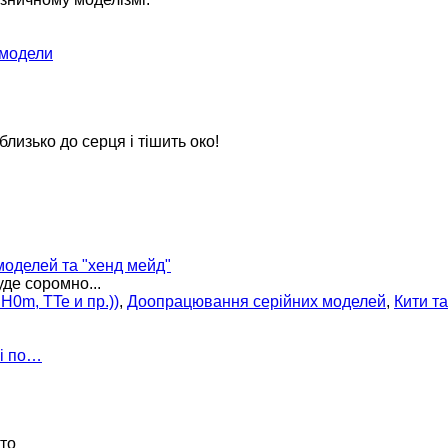
 модели
 близько до серця і тішить око!
оделей та "хенд мейд"
уде соромно...
H0m, TTe и пр.))
,
Доопрацювання серійних моделей
,
Кити т
 і по…
ото