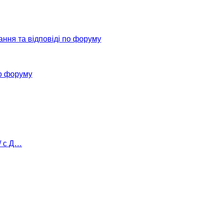
ання та відповіді по форуму
о форуму
/ с Д…