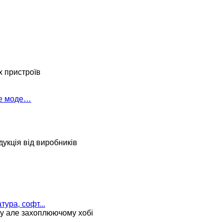
х пристроїв
ке моде…
укція від виробників
тура, софт...
му але захоплюючому хобі