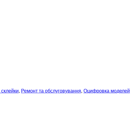
а склейки
,
Ремонт та обслуговування
,
Оцифровка моделей