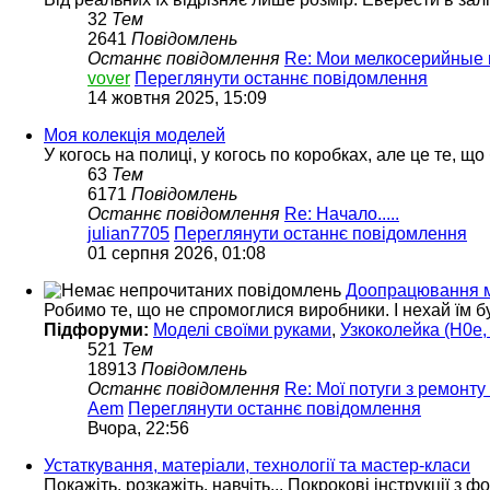
32
Тем
2641
Повідомлень
Останнє повідомлення
Re: Мои мелкосерийные
vover
Переглянути останнє повідомлення
14 жовтня 2025, 15:09
Моя колекція моделей
У когось на полиці, у когось по коробках, але це те, що
63
Тем
6171
Повідомлень
Останнє повідомлення
Re: Начало.....
julian7705
Переглянути останнє повідомлення
01 серпня 2026, 01:08
Доопрацювання м
Робимо те, що не спромоглися виробники. І нехай їм б
Підфоруми:
Моделі своїми руками
,
Узкоколейка (H0e, 
521
Тем
18913
Повідомлень
Останнє повідомлення
Re: Мої потуги з ремонту
Aem
Переглянути останнє повідомлення
Вчора, 22:56
Устаткування, матеріали, технології та мастер-класи
Покажіть, розкажіть, навчіть... Покрокові інструкції з ф