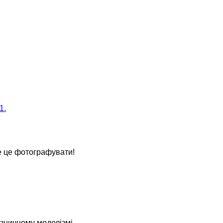
1.
е це фотографувати!
ізничному моделізмі.