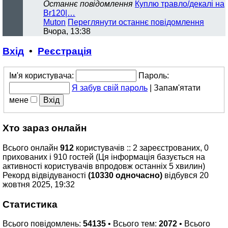
Останнє повідомлення
Куплю травло/декалі на
Br120|…
Muton
Переглянути останнє повідомлення
Вчора, 13:38
Вхід
•
Реєстрація
Ім'я користувача:
Пароль:
Я забув свій пароль
|
Запам'ятати
мене
Хто зараз онлайн
Всього онлайн
912
користувачів :: 2 зареєстрованих, 0
прихованих і 910 гостей (Ця інформація базується на
активності користувачів впродовж останніх 5 хвилин)
Рекорд відвідуваності
(10330 одночасно)
відбувся 20
жовтня 2025, 19:32
Статистика
Всього повідомлень:
54135
• Всього тем:
2072
• Всього