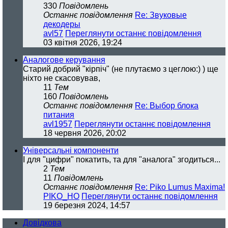
330
Повідомлень
Останнє повідомлення
Re: Звуковые
декодеры
avl57
Переглянути останнє повідомлення
03 квітня 2026, 19:24
Аналогове керування
Старий добрий "кірпіч" (не плутаємо з цеглою:) ) ще
ніхто не скасовував,
11
Тем
160
Повідомлень
Останнє повідомлення
Re: Выбор блока
питания
avl1957
Переглянути останнє повідомлення
18 червня 2026, 20:02
Універсальні компоненти
І для "цифри" покатить, та для "аналога" згодиться...
2
Тем
11
Повідомлень
Останнє повідомлення
Re: Piko Lumus Maxima!
PIKO_HO
Переглянути останнє повідомлення
19 березня 2024, 14:57
Довідкова