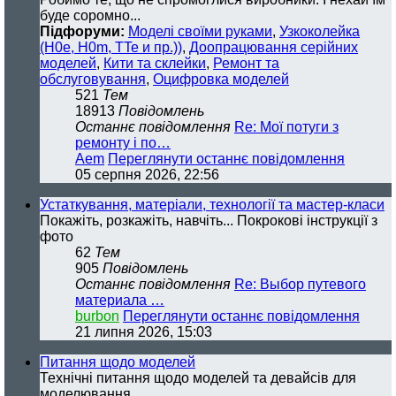
буде соромно...
Підфоруми:
Моделі своїми руками
,
Узкоколейка
(H0e, H0m, TTe и пр.))
,
Доопрацювання серійних
моделей
,
Кити та склейки
,
Ремонт та
обслуговування
,
Оцифровка моделей
521
Тем
18913
Повідомлень
Останнє повідомлення
Re: Мої потуги з
ремонту і по…
Aem
Переглянути останнє повідомлення
05 серпня 2026, 22:56
Устаткування, матеріали, технології та мастер-класи
Покажіть, розкажіть, навчіть... Покрокові інструкції з
фото
62
Тем
905
Повідомлень
Останнє повідомлення
Re: Выбор путевого
материала …
burbon
Переглянути останнє повідомлення
21 липня 2026, 15:03
Питання щодо моделей
Технічні питання щодо моделей та девайсів для
моделювання.