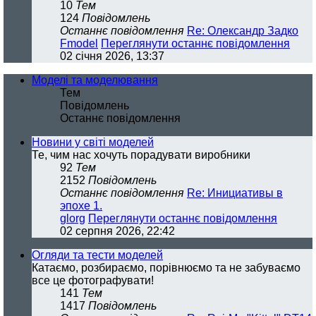
10
Тем
124
Повідомлень
Останнє повідомлення
Re: Олександр Задко
Fmodel
Переглянути останнє повідомлення
02 січня 2026, 13:37
Моделі та моделювання
Тем
Повідомлень
Останнє повідомлення
Новини у світі моделей
Те, чим нас хочуть порадувати виробники
92
Тем
2152
Повідомлень
Останнє повідомлення
Re: Инициативы в
эпохе 1.
glorg
Переглянути останнє повідомлення
02 серпня 2026, 22:42
Огляди та тести моделей
Катаємо, розбираємо, порівнюємо та не забуваємо
все це фотографувати!
141
Тем
1417
Повідомлень