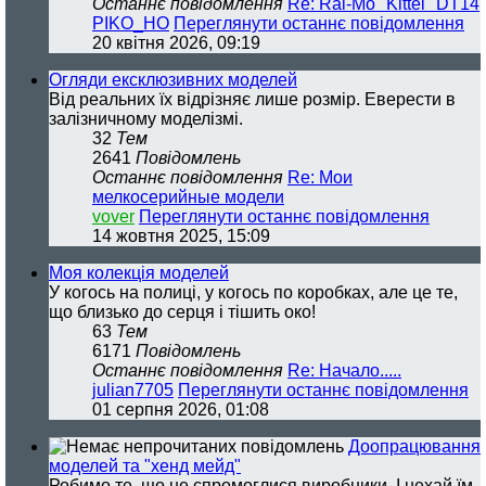
Останнє повідомлення
Re: Rai-Mo "Kittel" DT14
PIKO_HO
Переглянути останнє повідомлення
20 квітня 2026, 09:19
Огляди ексклюзивних моделей
Від реальних їх відрізняє лише розмір. Еверести в
залізничному моделізмі.
32
Тем
2641
Повідомлень
Останнє повідомлення
Re: Мои
мелкосерийные модели
vover
Переглянути останнє повідомлення
14 жовтня 2025, 15:09
Моя колекція моделей
У когось на полиці, у когось по коробках, але це те,
що близько до серця і тішить око!
63
Тем
6171
Повідомлень
Останнє повідомлення
Re: Начало.....
julian7705
Переглянути останнє повідомлення
01 серпня 2026, 01:08
Доопрацювання
моделей та "хенд мейд"
Робимо те, що не спромоглися виробники. І нехай їм