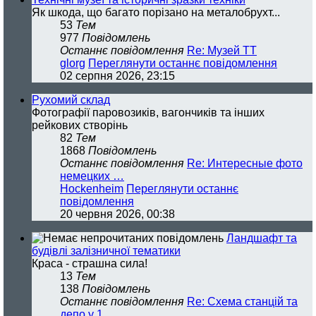
Як шкода, що багато порізано на металобрухт...
53
Тем
977
Повідомлень
Останнє повідомлення
Re: Музей ТТ
glorg
Переглянути останнє повідомлення
02 серпня 2026, 23:15
Рухомий склад
Фотографії паровозиків, вагончиків та інших
рейкових створінь
82
Тем
1868
Повідомлень
Останнє повідомлення
Re: Интересные фото
немецких …
Hockenheim
Переглянути останнє
повідомлення
20 червня 2026, 00:38
Ландшафт та
будівлі залізничної тематики
Краса - страшна сила!
13
Тем
138
Повідомлень
Останнє повідомлення
Re: Схема станцій та
депо у 1…