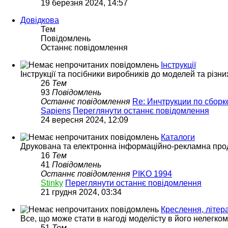
19 березня 2024, 14:57
Довідкова
Тем
Повідомлень
Останнє повідомлення
Інструкції
Інструкції та посібники виробників до моделей та різни
26
Тем
93
Повідомлень
Останнє повідомлення
Re: Инчтрукции по сбор
Sapiens
Переглянути останнє повідомлення
24 вересня 2024, 12:09
Каталоги
Друкована та електронна інформаційно-рекламна прод
16
Тем
41
Повідомлень
Останнє повідомлення
PIKO 1994
Stinky
Переглянути останнє повідомлення
21 грудня 2024, 03:34
Креслення, літера
Все, що може стати в нагоді моделісту в його нелегко
51
Тем