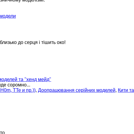
 модели
 близько до серця і тішить око!
оделей та "хенд мейд"
уде соромно...
H0m, TTe и пр.))
,
Доопрацювання серійних моделей
,
Кити т
ото