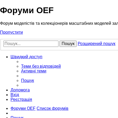
Форуми OEF
Форум моделістів та колекціонерів масштабних моделей за
Пропустити
Пошук
Розширений пошук
Швидкий доступ
Теми без відповідей
Активні теми
Пошук
Допомога
Вхід
Реєстрація
Форуми OEF
Список форумів
Пошук