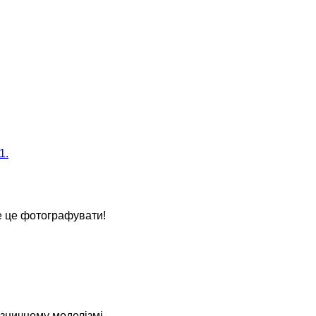
1.
е це фотографувати!
ізничному моделізмі.