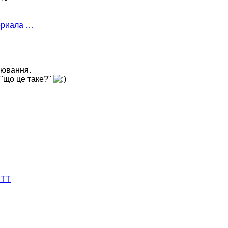
ериала …
лювання.
, "що це таке?"
 ТТ