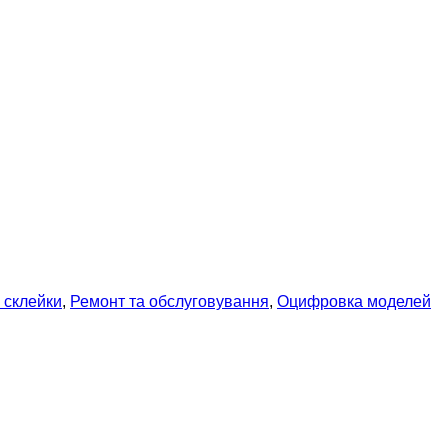
а склейки
,
Ремонт та обслуговування
,
Оцифровка моделей