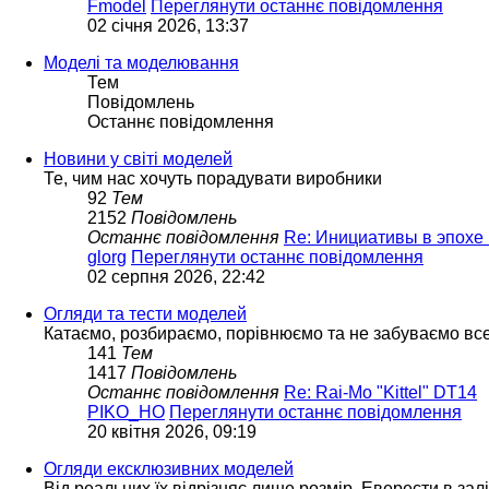
Fmodel
Переглянути останнє повідомлення
02 січня 2026, 13:37
Моделі та моделювання
Тем
Повідомлень
Останнє повідомлення
Новини у світі моделей
Те, чим нас хочуть порадувати виробники
92
Тем
2152
Повідомлень
Останнє повідомлення
Re: Инициативы в эпохе 
glorg
Переглянути останнє повідомлення
02 серпня 2026, 22:42
Огляди та тести моделей
Катаємо, розбираємо, порівнюємо та не забуваємо вс
141
Тем
1417
Повідомлень
Останнє повідомлення
Re: Rai-Mo "Kittel" DT14
PIKO_HO
Переглянути останнє повідомлення
20 квітня 2026, 09:19
Огляди ексклюзивних моделей
Від реальних їх відрізняє лише розмір. Еверести в зал