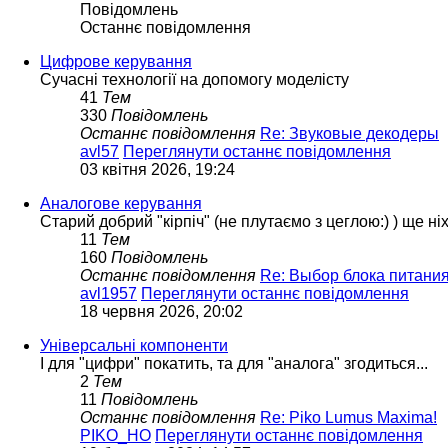
Повідомлень
Останнє повідомлення
Цифрове керування
Сучасні технології на допомогу моделісту
41
Тем
330
Повідомлень
Останнє повідомлення
Re: Звуковые декодеры
avl57
Переглянути останнє повідомлення
03 квітня 2026, 19:24
Аналогове керування
Старий добрий "кірпіч" (не плутаємо з цеглою:) ) ще ні
11
Тем
160
Повідомлень
Останнє повідомлення
Re: Выбор блока питани
avl1957
Переглянути останнє повідомлення
18 червня 2026, 20:02
Універсальні компоненти
І для "цифри" покатить, та для "аналога" згодиться...
2
Тем
11
Повідомлень
Останнє повідомлення
Re: Piko Lumus Maxima!
PIKO_HO
Переглянути останнє повідомлення