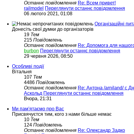
Останнє повідомлення
Re: Всем привет!
railmodel
Переглянути останнє повідомлення
06 лютого 2021, 01:08
Організаційні пит
Донесіть свої думки до організаторів
19
Тем
215
Повідомлень
Останнє повідомлення
Re: Допомога для нашог
burbon
Переглянути останнє повідомлення
29 червня 2026, 08:50
Особливі події
Вітальня
107
Тем
4486
Повідомлень
Останнє повідомлення
Re: Антона /arniland/ с 
Аскольд
Переглянути останнє повідомлення
Вчора, 21:31
Ми пам'ятаємо про Вас
Присвячуєтся тим, кого з нами більше немає
10
Тем
124
Повідомлень
Останнє повідомлення
Re: Олександр Задко