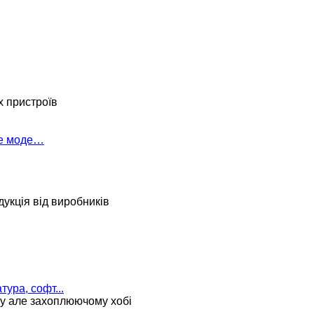
х пристроїв
ке моде…
укція від виробників
тура, софт...
му але захоплюючому хобі