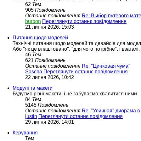
62
Тем
905
Повідомлень
Останнє повідомлення
Re: Выбор путевого мат
burbon
Переглянути останнє повідомлення
21 липня 2026, 15:03
Питання щодо моделей
Технічні питання щодо моделей та девайсів для моде
Або "як це влаштовано", "для чого потрібне", і взагалі
46
Тем
621
Повідомлень
Останнє повідомлення
Re: "Цинковая чума"
Sascha
Переглянути останнє повідомлення
22 липня 2026, 10:42
Модулі та макети
Будуємо різні макети, і не забуваємо хвалитися ними
84
Тем
5145
Повідомлень
Останнє повідомлення
Re: "Уличная" диорама в
justin
Переглянути останнє повідомлення
29 липня 2026, 14:01
Керування
Тем