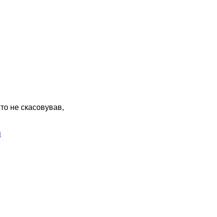
хто не скасовував,
я