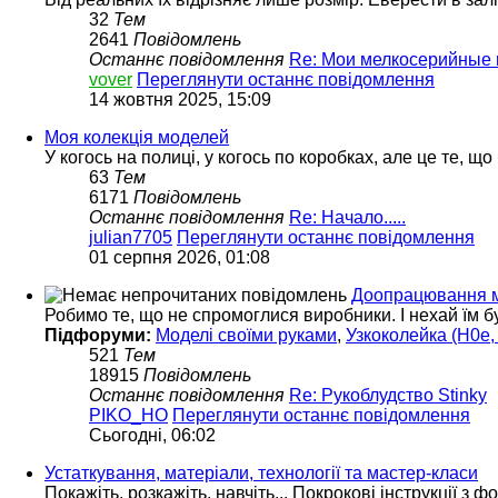
32
Тем
2641
Повідомлень
Останнє повідомлення
Re: Мои мелкосерийные
vover
Переглянути останнє повідомлення
14 жовтня 2025, 15:09
Моя колекція моделей
У когось на полиці, у когось по коробках, але це те, що
63
Тем
6171
Повідомлень
Останнє повідомлення
Re: Начало.....
julian7705
Переглянути останнє повідомлення
01 серпня 2026, 01:08
Доопрацювання м
Робимо те, що не спромоглися виробники. І нехай їм б
Підфоруми:
Моделі своїми руками
,
Узкоколейка (H0e, 
521
Тем
18915
Повідомлень
Останнє повідомлення
Re: Рукоблудство Stinky
PIKO_HO
Переглянути останнє повідомлення
Сьогодні, 06:02
Устаткування, матеріали, технології та мастер-класи
Покажіть, розкажіть, навчіть... Покрокові інструкції з ф