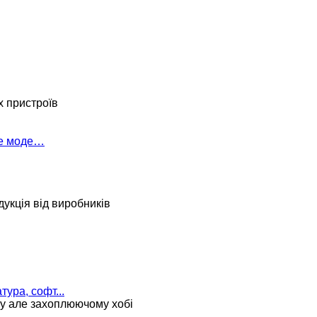
х пристроїв
ке моде…
укція від виробників
тура, софт...
му але захоплюючому хобі