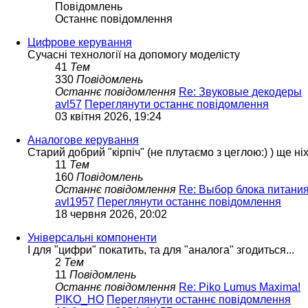
Повідомлень
Останнє повідомлення
Цифрове керування
Сучасні технології на допомогу моделісту
41
Тем
330
Повідомлень
Останнє повідомлення
Re: Звуковые декодеры
avl57
Переглянути останнє повідомлення
03 квітня 2026, 19:24
Аналогове керування
Старий добрий "кірпіч" (не плутаємо з цеглою:) ) ще ні
11
Тем
160
Повідомлень
Останнє повідомлення
Re: Выбор блока питани
avl1957
Переглянути останнє повідомлення
18 червня 2026, 20:02
Універсальні компоненти
І для "цифри" покатить, та для "аналога" згодиться...
2
Тем
11
Повідомлень
Останнє повідомлення
Re: Piko Lumus Maxima!
PIKO_HO
Переглянути останнє повідомлення