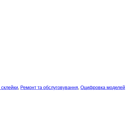
а склейки
,
Ремонт та обслуговування
,
Оцифровка моделей