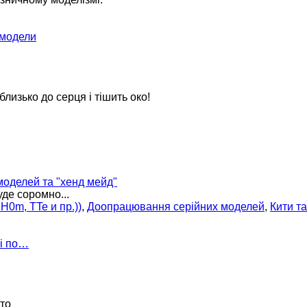
 модели
 близько до серця і тішить око!
оделей та "хенд мейд"
уде соромно...
H0m, TTe и пр.))
,
Доопрацювання серійних моделей
,
Кити т
 і по…
ото