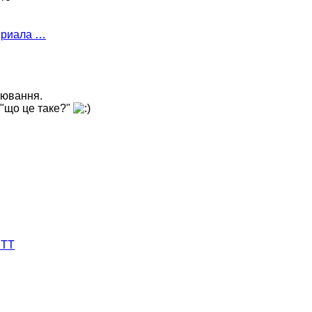
ериала …
лювання.
, "що це таке?"
 ТТ