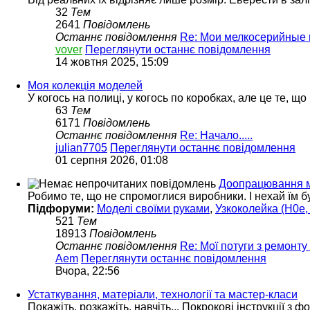
32
Тем
2641
Повідомлень
Останнє повідомлення
Re: Мои мелкосерийные
vover
Переглянути останнє повідомлення
14 жовтня 2025, 15:09
Моя колекція моделей
У когось на полиці, у когось по коробках, але це те, що
63
Тем
6171
Повідомлень
Останнє повідомлення
Re: Начало.....
julian7705
Переглянути останнє повідомлення
01 серпня 2026, 01:08
Доопрацювання м
Робимо те, що не спромоглися виробники. І нехай їм б
Підфоруми:
Моделі своїми руками
,
Узкоколейка (H0e, 
521
Тем
18913
Повідомлень
Останнє повідомлення
Re: Мої потуги з ремонту
Aem
Переглянути останнє повідомлення
Вчора, 22:56
Устаткування, матеріали, технології та мастер-класи
Покажіть, розкажіть, навчіть... Покрокові інструкції з ф