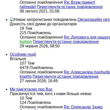
Останнє повідомлення
Re: Всем привет!
railmodel
Переглянути останнє повідомлення
06 лютого 2021, 01:08
Організаційні пит
Донесіть свої думки до організаторів
19
Тем
215
Повідомлень
Останнє повідомлення
Re: Допомога для нашог
burbon
Переглянути останнє повідомлення
29 червня 2026, 08:50
Особливі події
Вітальня
107
Тем
4479
Повідомлень
Останнє повідомлення
Re: Александра /sashurik
ІгорНо
Переглянути останнє повідомлення
27 липня 2026, 16:49
Ми пам'ятаємо про Вас
Присвячуєтся тим, кого з нами більше немає
10
Тем
124
Повідомлень
Останнє повідомлення
Re: Олександр Задко