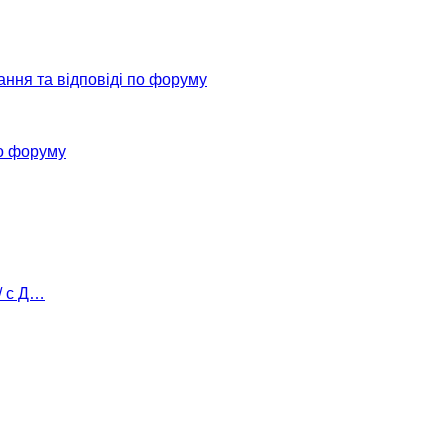
ання та відповіді по форуму
о форуму
/ с Д…