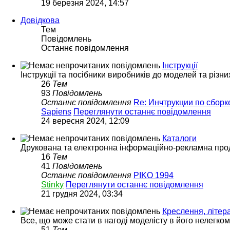
19 березня 2024, 14:57
Довідкова
Тем
Повідомлень
Останнє повідомлення
Інструкції
Інструкції та посібники виробників до моделей та різни
26
Тем
93
Повідомлень
Останнє повідомлення
Re: Инчтрукции по сбор
Sapiens
Переглянути останнє повідомлення
24 вересня 2024, 12:09
Каталоги
Друкована та електронна інформаційно-рекламна прод
16
Тем
41
Повідомлень
Останнє повідомлення
PIKO 1994
Stinky
Переглянути останнє повідомлення
21 грудня 2024, 03:34
Креслення, літера
Все, що може стати в нагоді моделісту в його нелегко
51
Тем