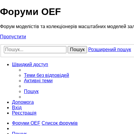
Форуми OEF
Форум моделістів та колекціонерів масштабних моделей за
Пропустити
Пошук
Розширений пошук
Швидкий доступ
Теми без відповідей
Активні теми
Пошук
Допомога
Вхід
Реєстрація
Форуми OEF
Список форумів
Пошук