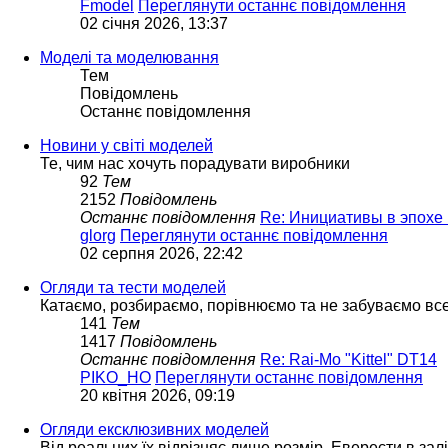
Fmodel
Переглянути останнє повідомлення
02 січня 2026, 13:37
Моделі та моделювання
Тем
Повідомлень
Останнє повідомлення
Новини у світі моделей
Те, чим нас хочуть порадувати виробники
92
Тем
2152
Повідомлень
Останнє повідомлення
Re: Инициативы в эпохе 
glorg
Переглянути останнє повідомлення
02 серпня 2026, 22:42
Огляди та тести моделей
Катаємо, розбираємо, порівнюємо та не забуваємо вс
141
Тем
1417
Повідомлень
Останнє повідомлення
Re: Rai-Mo "Kittel" DT14
PIKO_HO
Переглянути останнє повідомлення
20 квітня 2026, 09:19
Огляди ексклюзивних моделей
Від реальних їх відрізняє лише розмір. Еверести в зал