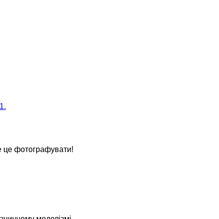
1.
е це фотографувати!
ізничному моделізмі.