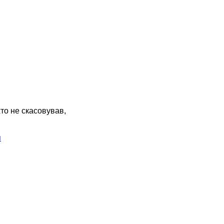
хто не скасовував,
я