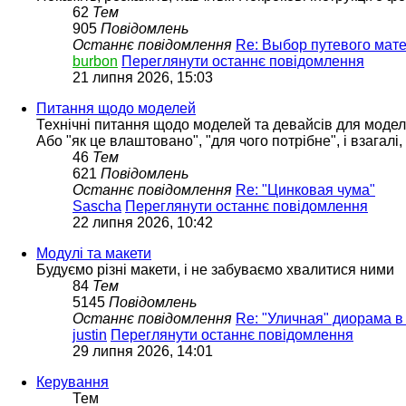
62
Тем
905
Повідомлень
Останнє повідомлення
Re: Выбор путевого мат
burbon
Переглянути останнє повідомлення
21 липня 2026, 15:03
Питання щодо моделей
Технічні питання щодо моделей та девайсів для моде
Або "як це влаштовано", "для чого потрібне", і взагалі
46
Тем
621
Повідомлень
Останнє повідомлення
Re: "Цинковая чума"
Sascha
Переглянути останнє повідомлення
22 липня 2026, 10:42
Модулі та макети
Будуємо різні макети, і не забуваємо хвалитися ними
84
Тем
5145
Повідомлень
Останнє повідомлення
Re: "Уличная" диорама в
justin
Переглянути останнє повідомлення
29 липня 2026, 14:01
Керування
Тем